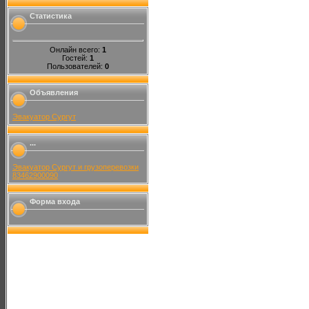
Статистика
Онлайн всего:
1
Гостей:
1
Пользователей:
0
Объявления
Эвакуатор Сургут
...
Эвакуатор Сургут и грузоперевозки
83462900090
Форма входа