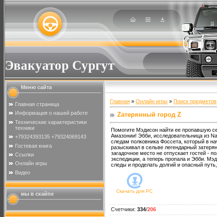
Эвакуатор Сургут
Меню сайта
Главная
»
Онлайн игры
»
Поиск предметов
Главная страница
Информация о нашей работе
Zатерянный город Z
Технические характеристики
техники
Помогите Мэдисон найти ее пропавшую се
Амазонии! Эбби, исследовательница из Na
+79324393135 +79324069143
следам полковника Фоссета, который в на
Гостевая книга
разыскивал в сельве легендарный затерян
загадочное место не отпускает гостей - п
Ссылки
экспедиции, а теперь пропала и Эбби. Мэ
Онлайн игры
следы и проделать долгий и опасный путь,
Видео
Скачать для
PC
мы в скайпе
Счетчики
:
334
/
206