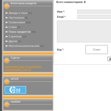
Всего комментариев
:
0
Категории раздела
Имя *:
Аркады и экшн
[67]
Email *:
Настольные
[5]
Головоломки
[115]
Слова
[2]
Поиск предметов
[68]
Стратегии
[15]
Другие
[4]
Многопользовательские
[21]
Код *:
Сургут
Эвакуатор Сургут в каталоге
организаций Сургута
UCOZ
rambler