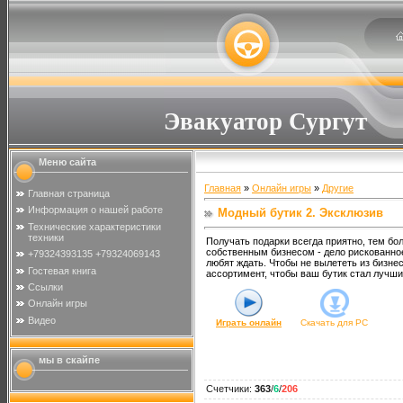
Эвакуатор Сургут
Меню сайта
Главная
»
Онлайн игры
»
Другие
Главная страница
Информация о нашей работе
Модный бутик 2. Эксклюзив
Технические характеристики
техники
Получать подарки всегда приятно, тем бо
собственным бизнесом - дело рискованное
+79324393135 +79324069143
любят ждать. Чтобы не вылететь из бизне
Гостевая книга
ассортимент, чтобы ваш бутик стал лучши
Ссылки
Онлайн игры
Видео
Играть онлайн
Скачать для
PC
мы в скайпе
Счетчики
:
363
/
6
/
206