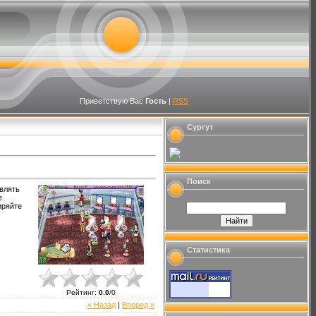
Приветствую Вас
Гость
|
RSS
Сургут
Поиск
авлять
е
иряйте
Статистика
Рейтинг
:
0.0
/
0
« Назад
|
Вперед »