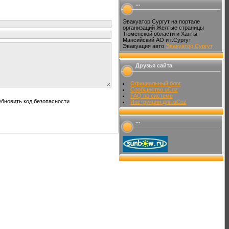
...
Эвакуатор Сургут на портале
организаций Желтые страницы
Тюменской области и Ханты
Мансийский АО и г.Сургут
Эвакуация авто
Эвакуатор Сургут
.
Друзья сайта
Официальный блог
Сообщество uCoz
FAQ по системе
Инструкции для uCoz
...