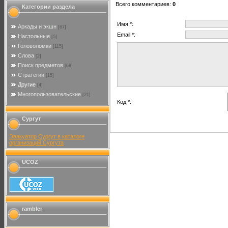
Всего комментариев
:
0
Категории раздела
Имя *:
Аркады и экшн
[67]
Email *:
Настольные
[5]
Головоломки
[115]
Слова
[2]
Поиск предметов
[68]
Стратегии
[15]
Другие
[4]
Многопользовательские
[21]
Код *:
Сургут
Эвакуатор Сургут в каталоге
организаций Сургута
UCOZ
rambler