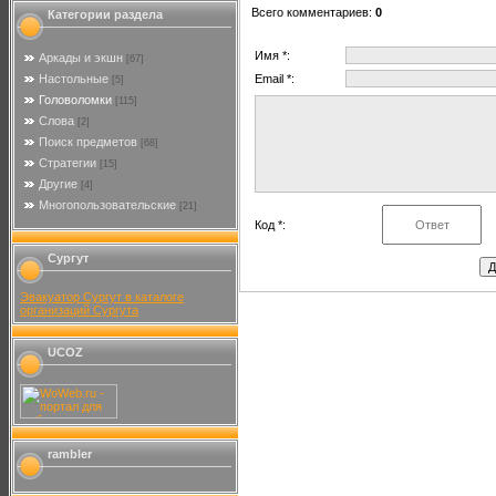
Всего комментариев
:
0
Категории раздела
Имя *:
Аркады и экшн
[67]
Настольные
Email *:
[5]
Головоломки
[115]
Слова
[2]
Поиск предметов
[68]
Стратегии
[15]
Другие
[4]
Многопользовательские
[21]
Код *:
Сургут
Эвакуатор Сургут в каталоге
организаций Сургута
UCOZ
rambler