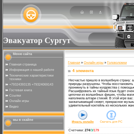
Эвакуатор Сургут
Меню сайта
Главная
»
Онлайн игры
»
Головоломки
Главная страница
Информация о нашей работе
4 элемента
Технические характеристики
техники
Несчастье пришло в волшебную страну: а
природы разрушены. Чтобы восстановить 
+79324393135 +79324069143
проникнуть в тайны колдовства с помощью
Гостевая книга
Расшифровать их тайный язык будет очен
цепочки из волшебных фишек, чтобы маги
Ссылки
наполнила алтари стихий. В этой игре вас
Онлайн игры
захватывающий сюжет, прекрасное музык
удивительный коктейль из нескольких жан
Видео
мы в скайпе
Играть онлайн
Скачать для
PC
Счетчики
:
274
/
3
/
179