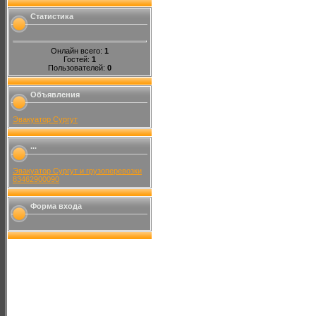
Статистика
Онлайн всего:
1
Гостей:
1
Пользователей:
0
Объявления
Эвакуатор Сургут
...
Эвакуатор Сургут и грузоперевозки
83462900090
Форма входа