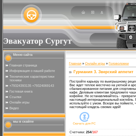
Эвакуатор Сургут
Меню сайта
Главная
»
Онлайн игры
»
Головоломки
Главная страница
Информация о нашей работе
Гурмания 3. Зверский аппетит
Технические характеристики
техники
Постройте карьеру по выигрышному реце
Вас ждет теплое местечко на уютной и аро
+79324393135 +79324069143
сбалансированное питание для спортивны
Гостевая книга
кафе. Деловым клиентам предложите чаше
кофейне. Не останавливайтесь - преврати
Ссылки
настоящий интернациональный коктейль.
Онлайн игры
используйте с умом. Вскоре вы поймете, ч
настоящий кладезь свежих идей!
Видео
мы в скайпе
Скачать для
PC
Счетчики
:
254
/
167