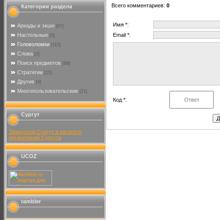
Всего комментариев
:
0
Категории раздела
Имя *:
Аркады и экшн
[67]
Настольные
Email *:
[5]
Головоломки
[115]
Слова
[2]
Поиск предметов
[68]
Стратегии
[15]
Другие
[4]
Многопользовательские
[21]
Код *:
Сургут
Эвакуатор Сургут в каталоге
организаций Сургута
UCOZ
rambler