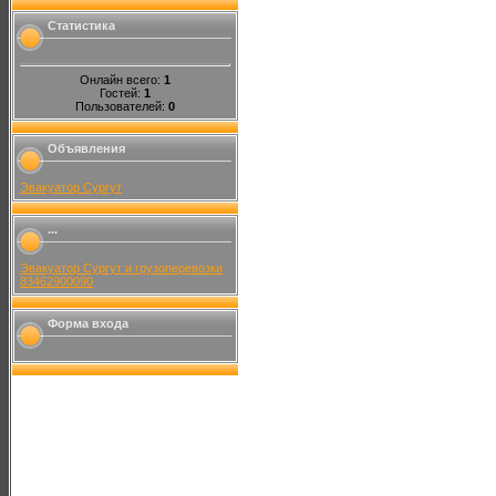
Статистика
Онлайн всего:
1
Гостей:
1
Пользователей:
0
Объявления
Эвакуатор Сургут
...
Эвакуатор Сургут и грузоперевозки
83462900090
Форма входа