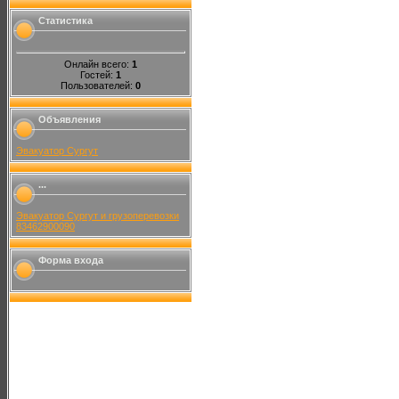
Статистика
Онлайн всего:
1
Гостей:
1
Пользователей:
0
Объявления
Эвакуатор Сургут
...
Эвакуатор Сургут и грузоперевозки
83462900090
Форма входа