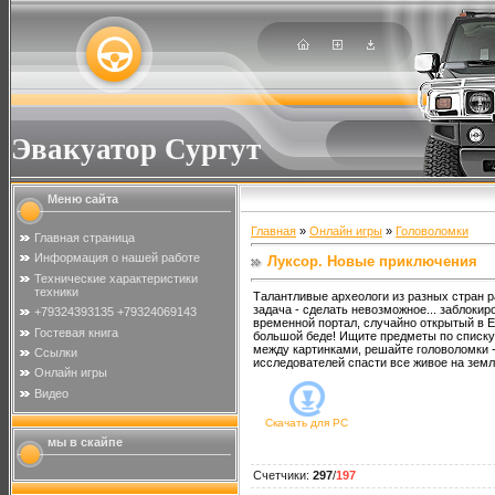
Эвакуатор Сургут
Меню сайта
Главная
»
Онлайн игры
»
Головоломки
Главная страница
Информация о нашей работе
Луксор. Новые приключения
Технические характеристики
техники
Талантливые археологи из разных стран р
задача - сделать невозможное... заблокир
+79324393135 +79324069143
временной портал, случайно открытый в Е
Гостевая книга
большой беде! Ищите предметы по списку,
между картинками, решайте головоломки -
Ссылки
исследователей спасти все живое на земл
Онлайн игры
Видео
Скачать для
PC
мы в скайпе
Счетчики
:
297
/
197