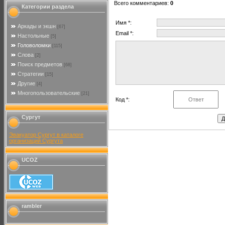
Всего комментариев
:
0
Категории раздела
Имя *:
Аркады и экшн
[67]
Email *:
Настольные
[5]
Головоломки
[115]
Слова
[2]
Поиск предметов
[68]
Стратегии
[15]
Другие
[4]
Многопользовательские
[21]
Код *:
Сургут
Эвакуатор Сургут в каталоге
организаций Сургута
UCOZ
rambler