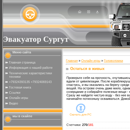
Эвакуатор Сургут
Меню сайта
Главная
»
Онлайн игры
»
Головоломки
Главная страница
Информация о нашей работе
Остаться в живых
Технические характеристики
техники
Проверьте себя на прочность, очутившись
вдали от цивилизации. После кораблекру
+79324393135 +79324069143
спастись, и вы оказались на берегу сред
Гостевая книга
вещей. На острове очень даже мило, одна
созерцание и собирайте полезные вещи - к
Ссылки
Сразу же найдите чистую воду - без нее в
Онлайн игры
начинайте потихоньку осваиваться. Домой
Видео
Скачать для
PC
мы в скайпе
Счетчики
:
270
/
181