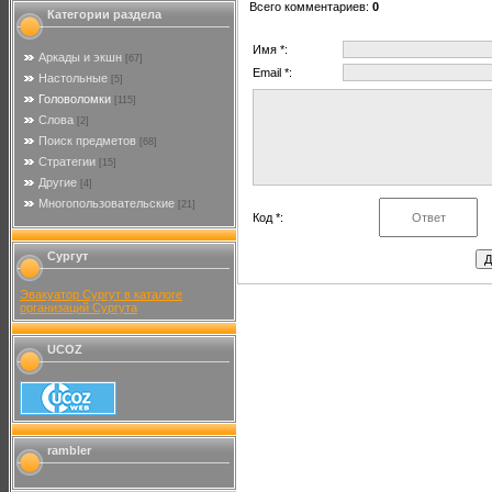
Всего комментариев
:
0
Категории раздела
Имя *:
Аркады и экшн
[67]
Email *:
Настольные
[5]
Головоломки
[115]
Слова
[2]
Поиск предметов
[68]
Стратегии
[15]
Другие
[4]
Многопользовательские
[21]
Код *:
Сургут
Эвакуатор Сургут в каталоге
организаций Сургута
UCOZ
rambler