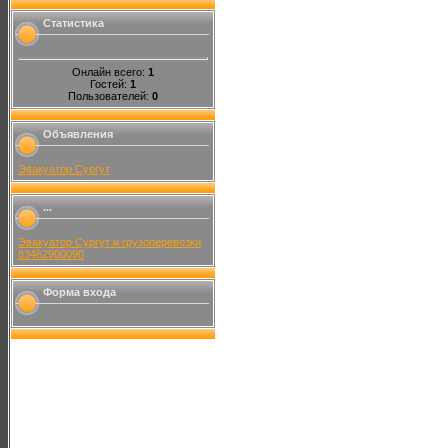
Статистика
Онлайн всего:
1
Гостей:
1
Пользователей:
0
Объявления
Эвакуатор Сургут
...
Эвакуатор Сургут и грузоперевозки
83462900090
Форма входа