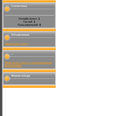
Статистика
Онлайн всего:
1
Гостей:
1
Пользователей:
0
Объявления
Эвакуатор Сургут
...
Эвакуатор Сургут и грузоперевозки
83462900090
Форма входа