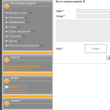
Всего комментариев
:
0
Категории раздела
Имя *:
Аркады и экшн
[67]
Email *:
Настольные
[5]
Головоломки
[115]
Слова
[2]
Поиск предметов
[68]
Стратегии
[15]
Другие
[4]
Многопользовательские
[21]
Код *:
Сургут
Эвакуатор Сургут в каталоге
организаций Сургута
UCOZ
rambler