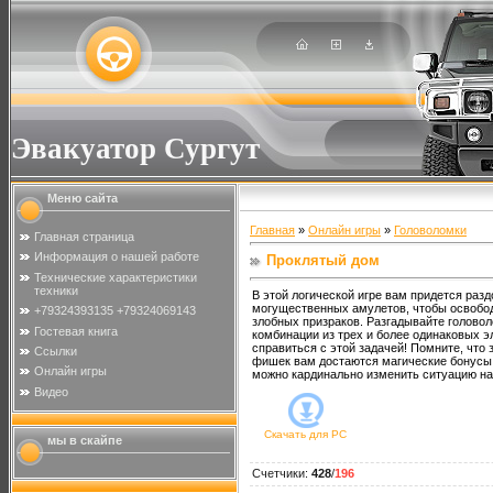
Эвакуатор Сургут
Меню сайта
Главная
»
Онлайн игры
»
Головоломки
Главная страница
Информация о нашей работе
Проклятый дом
Технические характеристики
техники
В этой логической игре вам придется раз
могущественных амулетов, чтобы освобод
+79324393135 +79324069143
злобных призраков. Разгадывайте головол
Гостевая книга
комбинации из трех и более одинаковых э
справиться с этой задачей! Помните, что
Ссылки
фишек вам достаются магические бонусы
Онлайн игры
можно кардинально изменить ситуацию на
Видео
Скачать для
PC
мы в скайпе
Счетчики
:
428
/
196