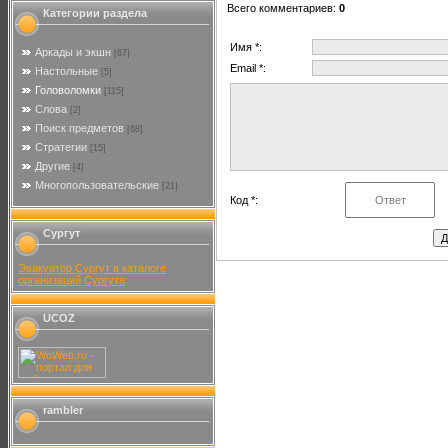
Всего комментариев
:
0
Категории раздела
Имя *:
Аркады и экшн
[67]
Email *:
Настольные
[5]
Головоломки
[115]
Слова
[2]
Поиск предметов
[68]
Стратегии
[15]
Другие
[4]
Многопользовательские
[21]
Код *:
Сургут
Эвакуатор Сургут в каталоге
организаций Сургута
UCOZ
rambler