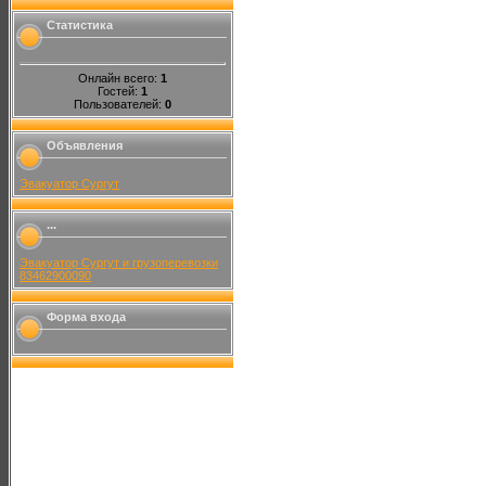
Статистика
Онлайн всего:
1
Гостей:
1
Пользователей:
0
Объявления
Эвакуатор Сургут
...
Эвакуатор Сургут и грузоперевозки
83462900090
Форма входа