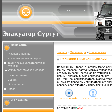
Эвакуатор Сургут
Меню сайта
Главная
»
Онлайн игры
»
Головоломки
Главная страница
Информация о нашей работе
Реликвии Римской империи
Технические характеристики
техники
Великий Рим - город, в котором могут о
мечты! Молодой пастух Маркус отправляет
+79324393135 +79324069143
столицу империи, встречая по пути новых
Гостевая книга
новыми врагами в лице сенатора Квинта,
на Юлии, дочери императора. Маркус тоже
Ссылки
он сможет победить могущественного вр
Онлайн игры
обрести свое счастье и найти похищенны
Видео
Играть онлайн
Скачать для
PC
мы в скайпе
Счетчики
:
307
/
4
/
222