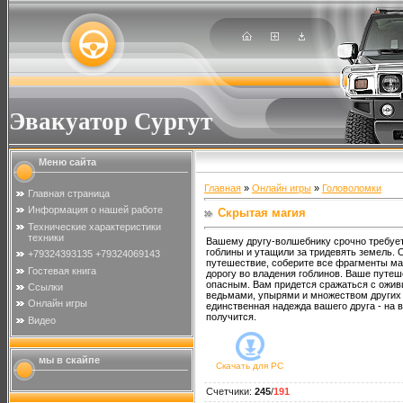
Эвакуатор Сургут
Меню сайта
Главная
»
Онлайн игры
»
Головоломки
Главная страница
Информация о нашей работе
Скрытая магия
Технические характеристики
техники
Вашему другу-волшебнику срочно требует
гоблины и утащили за тридевять земель. 
+79324393135 +79324069143
путешествие, соберите все фрагменты ма
Гостевая книга
дорогу во владения гоблинов. Ваше путеш
опасным. Вам придется сражаться с ожи
Ссылки
ведьмами, упырями и множеством других
Онлайн игры
единственная надежда вашего друга - на в
получится.
Видео
мы в скайпе
Скачать для
PC
Счетчики
:
245
/
191