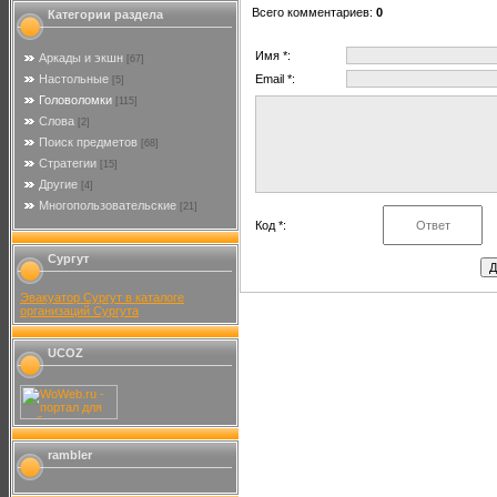
Всего комментариев
:
0
Категории раздела
Имя *:
Аркады и экшн
[67]
Настольные
Email *:
[5]
Головоломки
[115]
Слова
[2]
Поиск предметов
[68]
Стратегии
[15]
Другие
[4]
Многопользовательские
[21]
Код *:
Сургут
Эвакуатор Сургут в каталоге
организаций Сургута
UCOZ
rambler