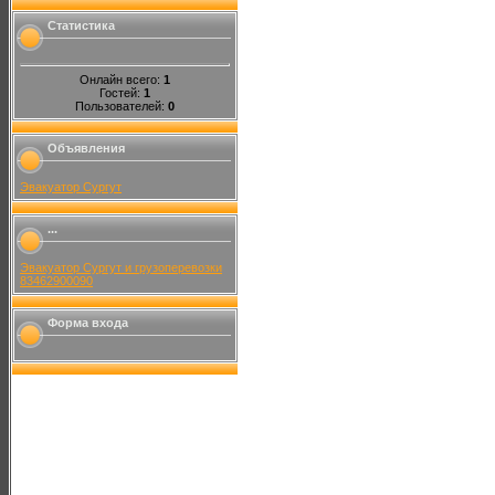
Статистика
Онлайн всего:
1
Гостей:
1
Пользователей:
0
Объявления
Эвакуатор Сургут
...
Эвакуатор Сургут и грузоперевозки
83462900090
Форма входа