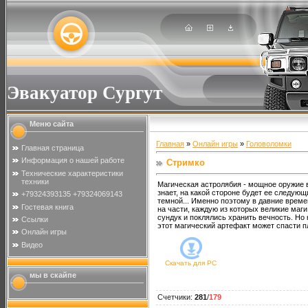
Эвакуатор Сургут
Меню сайта
Главная
»
Онлайн игры
»
Головоломки
Главная страница
Информация о нашей работе
Стримко
Технические характеристики
техники
Магическая астролябия - мощное оружие в
знает, на какой стороне будет ее следующ
+79324393135 +79324069143
темной... Именно поэтому в давние врем
Гостевая книга
на части, каждую из которых великие маг
сундук и поклялись хранить вечность. Но
Ссылки
этот магический артефакт может спасти пл
Онлайн игры
Видео
Скачать для
PC
мы в скайпе
Счетчики
:
281
/
179