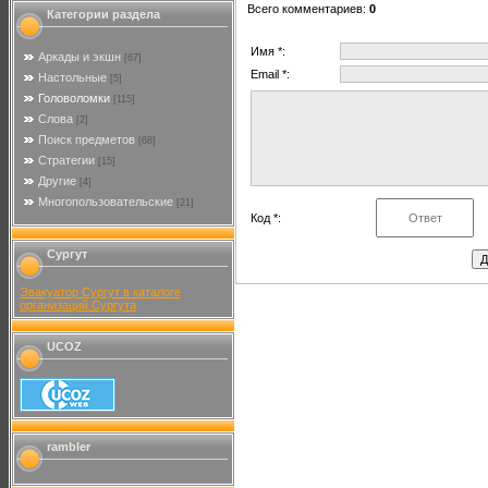
Всего комментариев
:
0
Категории раздела
Имя *:
Аркады и экшн
[67]
Email *:
Настольные
[5]
Головоломки
[115]
Слова
[2]
Поиск предметов
[68]
Стратегии
[15]
Другие
[4]
Многопользовательские
[21]
Код *:
Сургут
Эвакуатор Сургут в каталоге
организаций Сургута
UCOZ
rambler