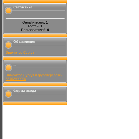
Статистика
Онлайн всего:
1
Гостей:
1
Пользователей:
0
Объявления
Эвакуатор Сургут
...
Эвакуатор Сургут и грузоперевозки
83462900090
Форма входа