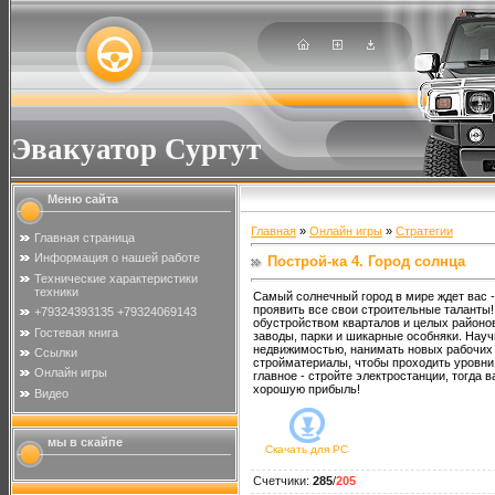
Эвакуатор Сургут
Меню сайта
Главная
»
Онлайн игры
»
Стратегии
Главная страница
Информация о нашей работе
Построй-ка 4. Город солнца
Технические характеристики
техники
Самый солнечный город в мире ждет вас 
проявить все свои строительные таланты
+79324393135 +79324069143
обустройством кварталов и целых районов
Гостевая книга
заводы, парки и шикарные особняки. Науч
недвижимостью, нанимать новых рабочих 
Ссылки
стройматериалы, чтобы проходить уровни
Онлайн игры
главное - стройте электростанции, тогда 
хорошую прибыль!
Видео
мы в скайпе
Скачать для
PC
Счетчики
:
285
/
205