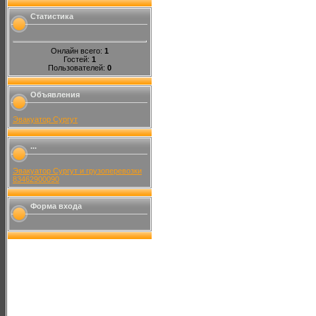
Статистика
Онлайн всего:
1
Гостей:
1
Пользователей:
0
Объявления
Эвакуатор Сургут
...
Эвакуатор Сургут и грузоперевозки
83462900090
Форма входа