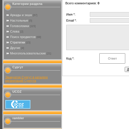
Всего комментариев
:
0
Категории раздела
Имя *:
Аркады и экшн
[67]
Настольные
Email *:
[5]
Головоломки
[115]
Слова
[2]
Поиск предметов
[68]
Стратегии
[15]
Другие
[4]
Многопользовательские
[21]
Код *:
Сургут
Эвакуатор Сургут в каталоге
организаций Сургута
UCOZ
rambler