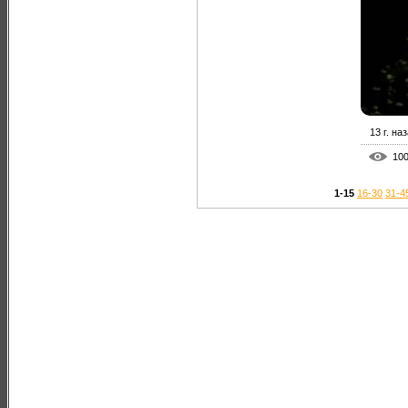
13 г. на
10
1-15
16-30
31-4