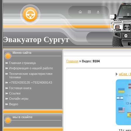
Эвакуатор Сургут
Меню сайта
Главная
»
Видео
:
9104
Главная страница
Информация о нашей работе
Технические характеристики
uCoz - 
техники
+79324393135 +79324069143
Гостевая книга
Ссылки
Онлайн игры
Видео
мы в скайпе
13 г. на