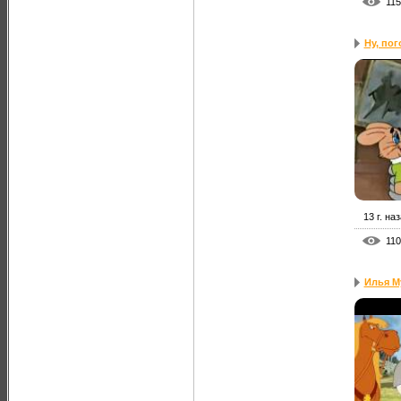
115
Ну, пог
13 г. на
110
Илья М