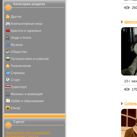
Категории раздела
25
Другое
Шерлок 
Компьютерные игры
Красота и здоровье
Люди и блоги
Музыка
Общество
Путешествия и события
Развлечения
Сериалы
Спорт
13 г. на
Транспорт
17
Фильмы и анимация
Хобби и образование
Собачь
Юмор
Сургут
Эвакуатор Сургут в каталоге
организаций Сургута