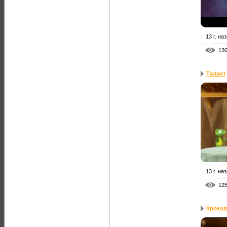
13 г. на
13
Талант
13 г. на
12
Крокод