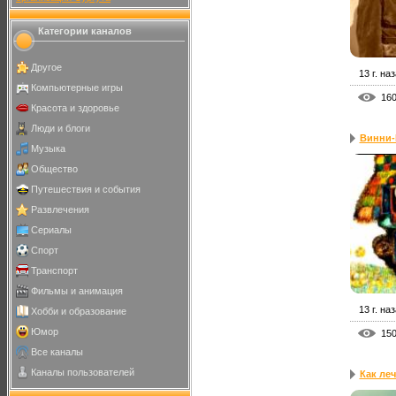
Категории каналов
Другое
13 г. на
Компьютерные игры
16
Красота и здоровье
Люди и блоги
Винни-
Музыка
Общество
Путешествия и события
Развлечения
Сериалы
Спорт
Транспорт
Фильмы и анимация
13 г. на
Хобби и образование
Юмор
15
Все каналы
Каналы пользователей
Как ле