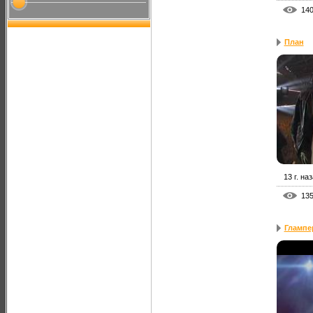
14
План
13 г. на
13
Глампе