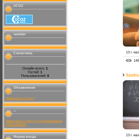
UCOZ
rambler
13 г. на
Статистика
14
Онлайн всего:
1
Гостей:
1
Конфу
Пользователей:
0
Объявления
Эвакуатор Сургут
...
Эвакуатор Сургут и грузоперевозки
83462900090
13 г. на
Форма входа