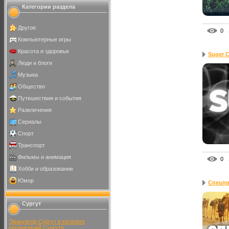
Категории раздела
Другое
0
Компьютерные игры
Красота и здоровье
Super C
Люди и блоги
Музыка
Общество
Путешествия и события
Развлечения
Сериалы
Спорт
Транспорт
Фильмы и анимация
0
Хобби и образование
Юмор
Спецпр
Сургут
Эвакуатор Сургут в каталоге
организаций Сургута