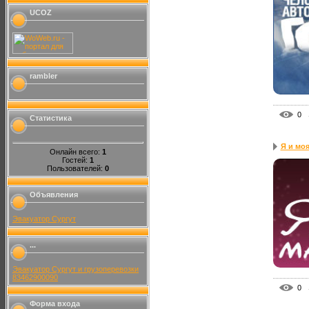
UCOZ
rambler
0
Статистика
Я и мо
Онлайн всего:
1
Гостей:
1
Пользователей:
0
Объявления
Эвакуатор Сургут
...
Эвакуатор Сургут и грузоперевозки
83462900090
0
Форма входа