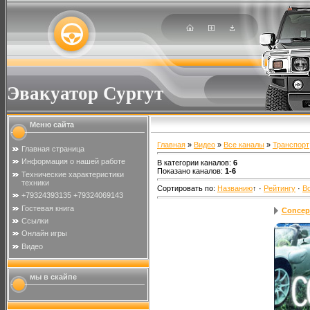
Эвакуатор Сургут
Меню сайта
Главная
»
Видео
»
Все каналы
»
Транспорт
Главная страница
Информация о нашей работе
В категории каналов
:
6
Показано каналов
:
1-6
Технические характеристики
техники
Сортировать по
:
Названию
↑
·
Рейтингу
·
В
+79324393135 +79324069143
Гостевая книга
Concep
Ссылки
Онлайн игры
Видео
мы в скайпе