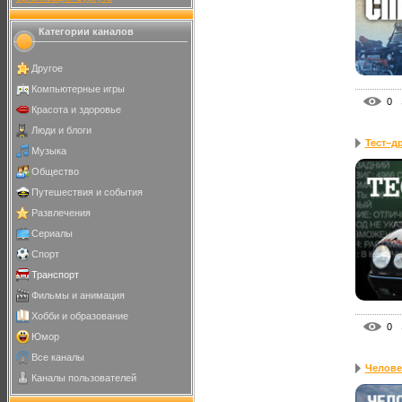
Категории каналов
Другое
Компьютерные игры
0
Красота и здоровье
Люди и блоги
Тест–д
Музыка
Общество
Путешествия и события
Развлечения
Сериалы
Спорт
Транспорт
Фильмы и анимация
Хобби и образование
0
Юмор
Все каналы
Человек
Каналы пользователей