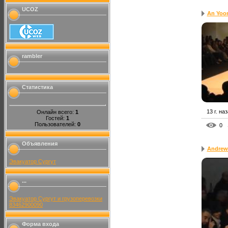
UCOZ
An Yoo
rambler
Статистика
13 г. на
Онлайн всего:
1
Гостей:
1
Пользователей:
0
0
Объявления
Andrew
Эвакуатор Сургут
...
Эвакуатор Сургут и грузоперевозки
83462900090
Форма входа