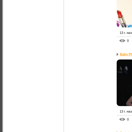
13 г. на
0
Baby P
13 г. на
0