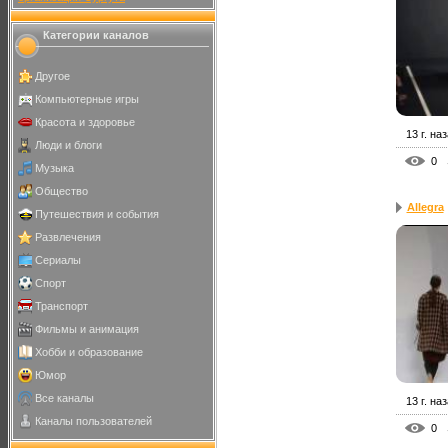
Категории каналов
Другое
Компьютерные игры
Красота и здоровье
13 г. на
Люди и блоги
0
Музыка
Общество
Allegra
Путешествия и события
Развлечения
Сериалы
Спорт
Транспорт
Фильмы и анимация
Хобби и образование
Юмор
Все каналы
13 г. на
Каналы пользователей
0