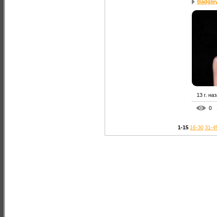
Badgle
13 г. на
0
1-15
16-30
31-4