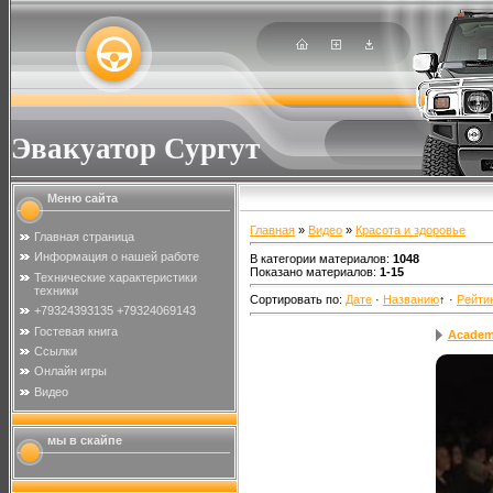
Эвакуатор Сургут
Меню сайта
Главная
»
Видео
»
Красота и здоровье
Главная страница
Информация о нашей работе
В категории материалов
:
1048
Показано материалов
:
1-15
Технические характеристики
техники
Сортировать по
:
Дате
·
Названию
↑
·
Рейти
+79324393135 +79324069143
Гостевая книга
Academy
Ссылки
Онлайн игры
Видео
мы в скайпе