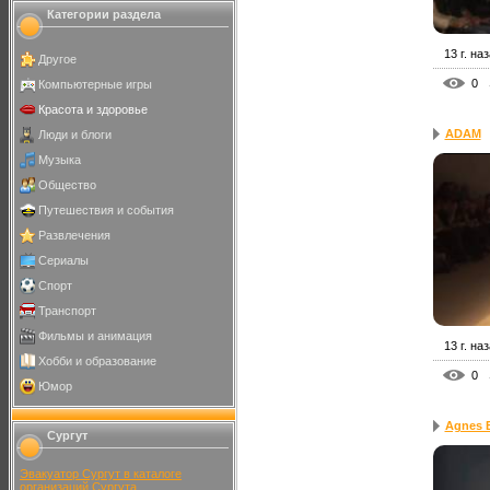
Категории раздела
13 г. на
Другое
0
Компьютерные игры
Красота и здоровье
ADAM
Люди и блоги
Музыка
Общество
Путешествия и события
Развлечения
Сериалы
Спорт
Транспорт
Фильмы и анимация
13 г. на
Хобби и образование
0
Юмор
Agnes 
Сургут
Эвакуатор Сургут в каталоге
организаций Сургута