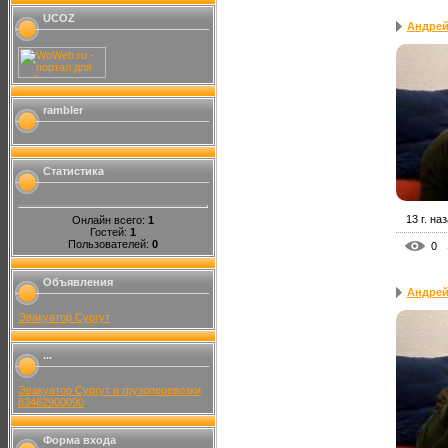
UCOZ
Андрей
rambler
Статистика
13 г. на
Онлайн всего:
1
Гостей:
1
Пользователей:
0
0
Объявления
Андрей
Эвакуатор Сургут
...
Эвакуатор Сургут и грузоперевозки
83462900090
Форма входа