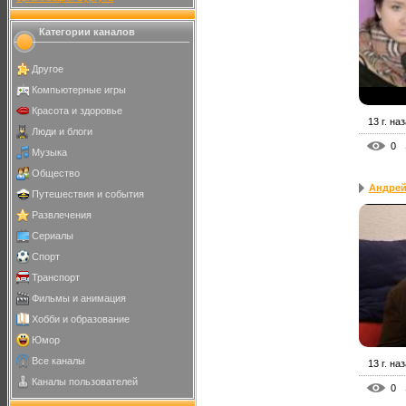
Категории каналов
Другое
Компьютерные игры
Красота и здоровье
13 г. на
Люди и блоги
0
Музыка
Общество
Андрей
Путешествия и события
Развлечения
Сериалы
Спорт
Транспорт
Фильмы и анимация
Хобби и образование
Юмор
Все каналы
13 г. на
Каналы пользователей
0