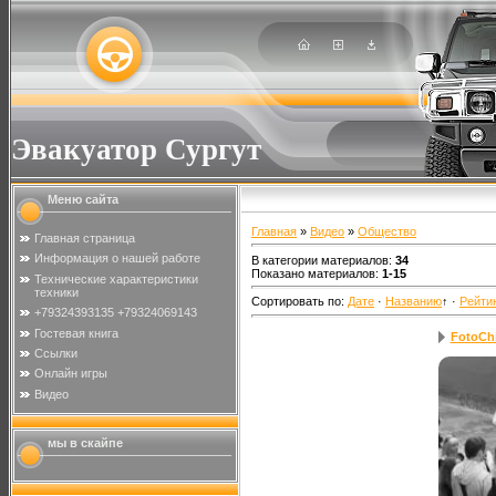
Эвакуатор Сургут
Меню сайта
Главная
»
Видео
»
Общество
Главная страница
Информация о нашей работе
В категории материалов
:
34
Показано материалов
:
1-15
Технические характеристики
техники
Сортировать по
:
Дате
·
Названию
↑
·
Рейти
+79324393135 +79324069143
Гостевая книга
FotoCh
Ссылки
Онлайн игры
Видео
мы в скайпе