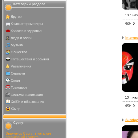
Категории раздела
13 г. на
Другое
0
Компьютерные игры
Красота и здоровье
Interne
Люди и блоги
Музыка
Общество
Путешествия и события
Развлечения
Сериалы
Спорт
Транспорт
Фильмы и анимация
13 г. на
Хобби и образование
0
Юмор
Sunday 
Сургут
Эвакуатор Сургут в каталоге
организаций Сургута