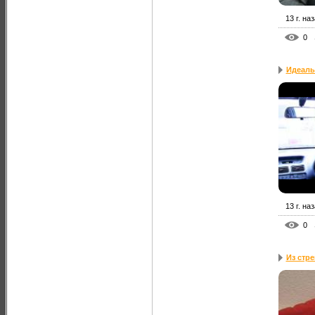
13 г. на
0
Идеаль
13 г. на
0
Из стр