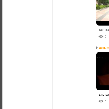
13 г. на
0
День п
13 г. на
0