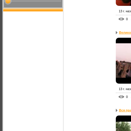
13 г. на
0
Велико
13 г. на
0
Вся пр