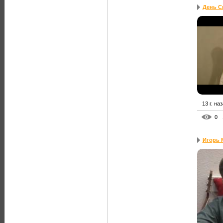
День С
13 г. на
0
Игорь М