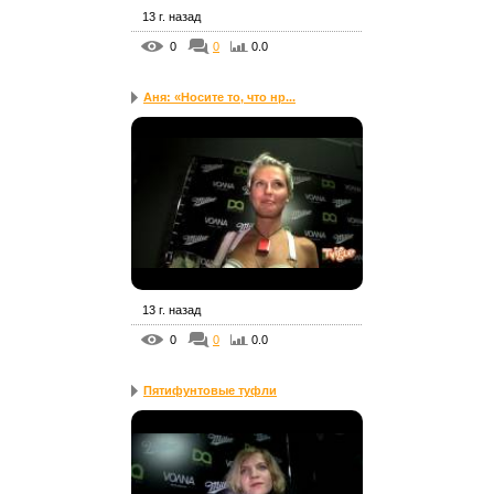
13 г. назад
0
0
0.0
Аня: «Носите то, что нр...
13 г. назад
0
0
0.0
Пятифунтовые туфли