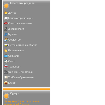
Категории раздела
Другое
Компьютерные игры
Красота и здоровье
Люди и блоги
Музыка
Общество
Путешествия и события
Развлечения
Сериалы
Спорт
Транспорт
Фильмы и анимация
Хобби и образование
Юмор
Сургут
Эвакуатор Сургут в каталоге
организаций Сургута