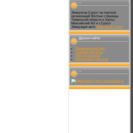
...
Эвакуатор Сургут на портале
организаций Желтые страницы
Тюменской области и Ханты
Мансийский АО и г.Сургут
Эвакуация авто
Эвакуатор Сургут
.
Друзья сайта
Официальный блог
Сообщество uCoz
FAQ по системе
Инструкции для uCoz
...