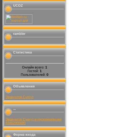
UCOZ
rambler
Статистика
Онлайн всего:
1
Гостей:
1
Пользователей:
0
Объявления
Эвакуатор Сургут
...
Эвакуатор Сургут и грузоперевозки
83462900090
Форма входа