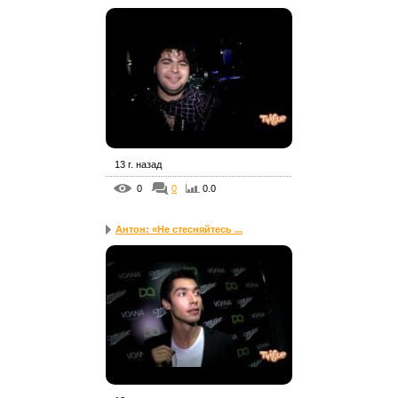
13 г. назад
0
0
0.0
Антон: «Не стесняйтесь ...