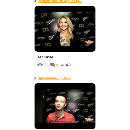
Романтично-гламурная кр...
13 г. назад
0
0
0.0
Правильный дизайн