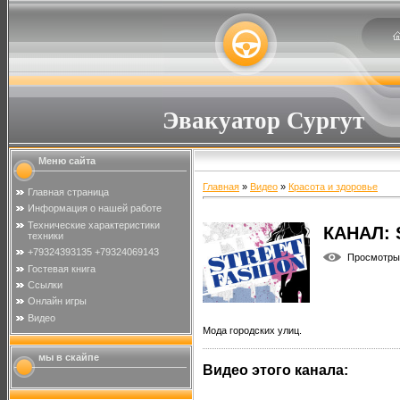
Эвакуатор Сургут
Меню сайта
Главная
»
Видео
»
Красота и здоровье
Главная страница
Информация о нашей работе
Технические характеристики
КАНАЛ: 
техники
+79324393135 +79324069143
Просмотры
Гостевая книга
Ссылки
Онлайн игры
Видео
Мода городских улиц.
мы в скайпе
Видео этого канала
: