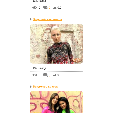
13 г. назад
0
0
0.0
Выделяйся из толпы
13 г. назад
0
0
0.0
Безумство красок