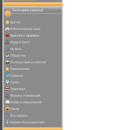
Категории каналов
Другое
Компьютерные игры
Красота и здоровье
Люди и блоги
Музыка
Общество
Путешествия и события
Развлечения
Сериалы
Спорт
Транспорт
Фильмы и анимация
Хобби и образование
Юмор
Все каналы
Каналы пользователей