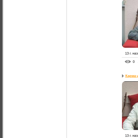
13 г. на
0
Карма-
13 г. на