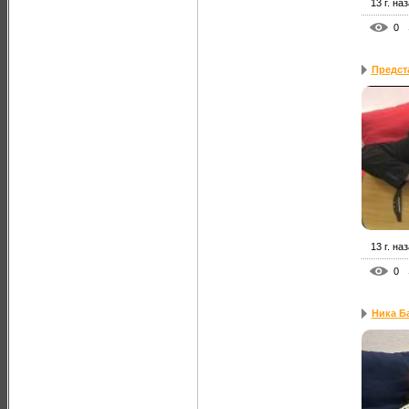
13 г. на
0
Предста
13 г. на
0
Ника Ба