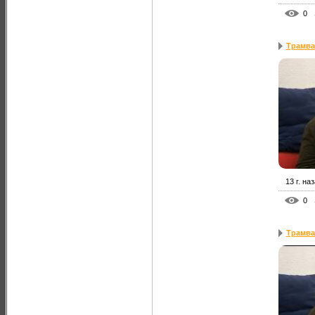
0
Трамвай
13 г. на
0
Трамва