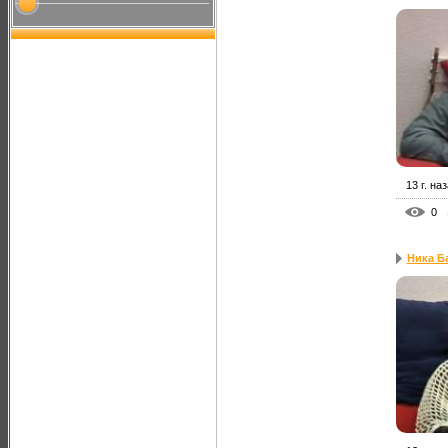
13 г. на
0
Ника Ба