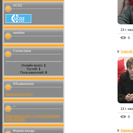
UCOZ
13 г. на
rambler
0
Статистика
Сергей
Онлайн всего:
1
Гостей:
1
Пользователей:
0
Объявления
Эвакуатор Сургут
...
13 г. на
Эвакуатор Сургут и грузоперевозки
0
83462900090
Каждый 
Форма входа