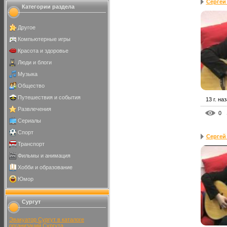
Сергей
Категории раздела
Другое
Компьютерные игры
Красота и здоровье
Люди и блоги
Музыка
Общество
Путешествия и события
13 г. на
Развлечения
0
Сериалы
Спорт
Сергей 
Транспорт
Фильмы и анимация
Хобби и образование
Юмор
Сургут
Эвакуатор Сургут в каталоге
организаций Сургута