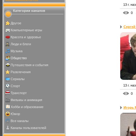
13 г. на
Категории каналов
0
Другое
Сергей 
Компьютерные игры
Красота и здоровье
Люди и блоги
Музыка
Общество
Путешествия и события
Развлечения
Сериалы
13 г. на
Спорт
Транспорт
0
Фильмы и анимация
Хобби и образование
Игорь М
Юмор
Все каналы
Каналы пользователей