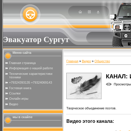
Эвакуатор Сургут
Меню сайта
Главная
»
Видео
»
Общество
Главная страница
Информация о нашей работе
Технические характеристики
КАНАЛ:
техники
+79324393135 +79324069143
Просмотры
Гостевая книга
Ссылки
Онлайн игры
Видео
Творческое объединение поэтов.
мы в скайпе
Видео этого канала
: