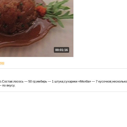
00:01:16
тро
р.Состав:лосось — 50 гр;имбирь — 1 штука;сухарики «Мелба» — 7 кусочков;несколько
— по вкусу.