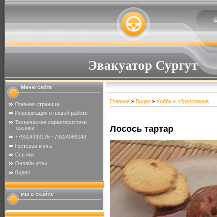
Эвакуатор Сургут
Меню сайта
Главная
»
Видео
»
Хобби и образование
Главная страница
Информация о нашей работе
Технические характеристики
Лосось тартар
техники
+79324393135 +79324069143
Гостевая книга
Ссылки
Онлайн игры
Видео
мы в скайпе