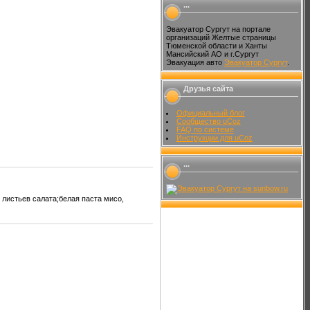
...
Эвакуатор Сургут на портале
организаций Желтые страницы
Тюменской области и Ханты
Мансийский АО и г.Сургут
Эвакуация авто
Эвакуатор Сургут
.
Друзья сайта
Официальный блог
Сообщество uCoz
FAQ по системе
Инструкции для uCoz
...
 листьев салата;белая паста мисо,