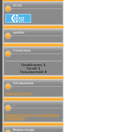
UCOZ
rambler
Статистика
Онлайн всего:
1
Гостей:
1
Пользователей:
0
Объявления
Эвакуатор Сургут
...
Эвакуатор Сургут и грузоперевозки
83462900090
Форма входа