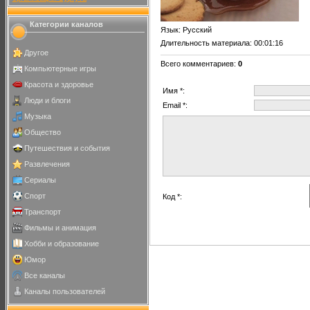
Категории каналов
Язык
: Русский
Длительность материала
: 00:01:16
Другое
Всего комментариев
:
0
Компьютерные игры
Красота и здоровье
Имя *:
Люди и блоги
Email *:
Музыка
Общество
Путешествия и события
Развлечения
Сериалы
Спорт
Код *:
Транспорт
Фильмы и анимация
Хобби и образование
Юмор
Все каналы
Каналы пользователей