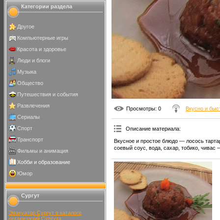
Категории раздела
Другое
Компьютерные игры
Красота и здоровье
Люди и блоги
Музыка
Общество
Путешествия и события
Развлечения
Просмотры
: 0
Вкусно и быс
Сериалы
Спорт
Описание материала
:
Транспорт
Вкусное и простое блюдо — лосось тарта
соевый соус, вода, сахар, тобико, чивас 
Фильмы и анимация
Хобби и образование
Юмор
Сургут
Эвакуатор Сургут в каталоге
организаций Сургута