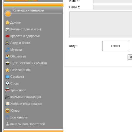
Имя *:
Email *:
Категории каналов
Другое
Компьютерные игры
Красота и здоровье
Люди и блоги
Код *:
Музыка
Общество
Путешествия и события
Развлечения
Сериалы
Спорт
Транспорт
Фильмы и анимация
Хобби и образование
Юмор
Все каналы
Каналы пользователей