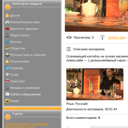
Категории раздела
Другое
Компьютерные игры
Красота и здоровье
Люди и блоги
Просмотры
: 0
Шейкер Шоу
Музыка
Общество
Описание материала
:
Путешествия и события
Освежающий коктейль на основе жасмино
ложка;лайм — 1 долька;имбирный сироп —
Развлечения
Сериалы
Спорт
Транспорт
Фильмы и анимация
Хобби и образование
Юмор
Язык
: Русский
Длительность материала
: 00:01:44
Сургут
Всего комментариев
:
0
Эвакуатор Сургут в каталоге
организаций Сургута