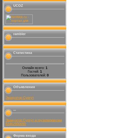
UCOZ
rambler
Статистика
Онлайн всего:
1
Гостей:
1
Пользователей:
0
Объявления
Эвакуатор Сургут
...
Эвакуатор Сургут и грузоперевозки
83462900090
Форма входа