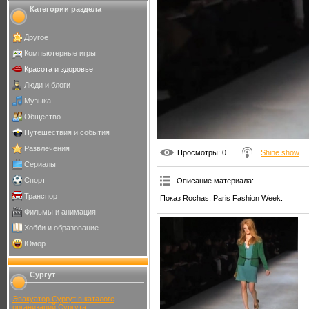
Категории раздела
Другое
Компьютерные игры
Красота и здоровье
Люди и блоги
Музыка
Общество
Путешествия и события
Развлечения
Просмотры
: 0
Shine show
Сериалы
Спорт
Описание материала
:
Транспорт
Показ Rochas. Paris Fashion Week.
Фильмы и анимация
Хобби и образование
Юмор
Сургут
Эвакуатор Сургут в каталоге
организаций Сургута