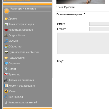
Язык
: Русский
Категории каналов
Всего комментариев
:
0
Другое
Имя *:
Компьютерные игры
Email *:
Красота и здоровье
Люди и блоги
Музыка
Общество
Путешествия и события
Развлечения
Код *:
Сериалы
Спорт
Транспорт
Фильмы и анимация
Хобби и образование
Юмор
Все каналы
Каналы пользователей