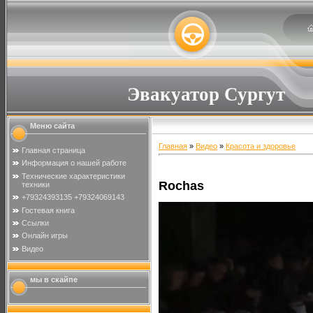
Эвакуатор Сургут
Меню сайта
Главная
»
Видео
»
Красота и здоровье
Главная страница
Информация о нашей работе
Технические характеристики
Rochas
техники
+79324393135 +79324069143
Гостевая книга
Ссылки
Онлайн игры
Видео
мы в скайпе