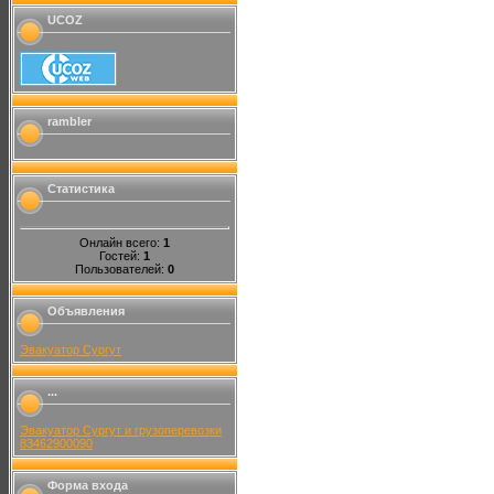
UCOZ
rambler
Статистика
Онлайн всего:
1
Гостей:
1
Пользователей:
0
Объявления
Эвакуатор Сургут
...
Эвакуатор Сургут и грузоперевозки
83462900090
Форма входа