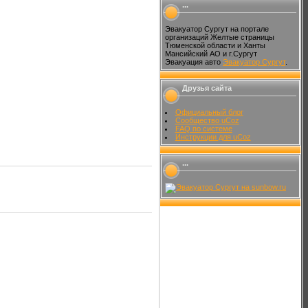
...
Эвакуатор Сургут на портале
организаций Желтые страницы
Тюменской области и Ханты
Мансийский АО и г.Сургут
Эвакуация авто
Эвакуатор Сургут
.
Друзья сайта
Официальный блог
Сообщество uCoz
FAQ по системе
Инструкции для uCoz
...