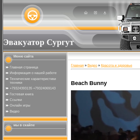
Эвакуатор Сургут
Меню сайта
Главная
»
Видео
»
Красота и здоровье
Главная страница
Информация о нашей работе
Технические характеристики
Beach Bunny
техники
+79324393135 +79324069143
Гостевая книга
Ссылки
Онлайн игры
Видео
мы в скайпе