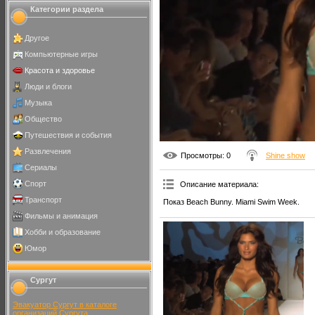
Категории раздела
Другое
Компьютерные игры
Красота и здоровье
Люди и блоги
Музыка
Общество
Путешествия и события
Развлечения
Просмотры
: 0
Shine show
Сериалы
Спорт
Описание материала
:
Транспорт
Показ Beach Bunny. Miami Swim Week.
Фильмы и анимация
Хобби и образование
Юмор
Сургут
Эвакуатор Сургут в каталоге
организаций Сургута