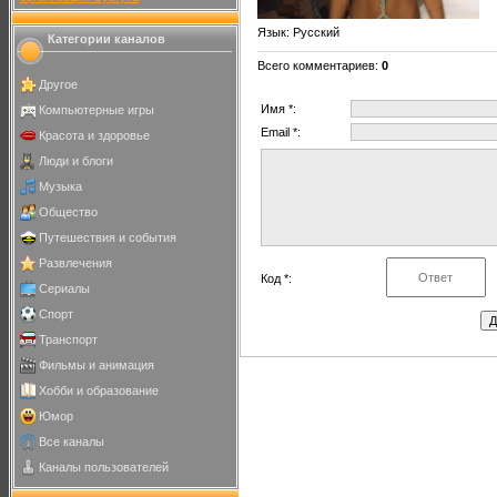
Язык
: Русский
Категории каналов
Всего комментариев
:
0
Другое
Имя *:
Компьютерные игры
Email *:
Красота и здоровье
Люди и блоги
Музыка
Общество
Путешествия и события
Развлечения
Код *:
Сериалы
Спорт
Транспорт
Фильмы и анимация
Хобби и образование
Юмор
Все каналы
Каналы пользователей