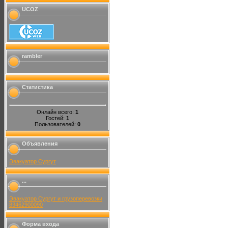
UCOZ
rambler
Статистика
Онлайн всего:
1
Гостей:
1
Пользователей:
0
Объявления
Эвакуатор Сургут
...
Эвакуатор Сургут и грузоперевозки
83462900090
Форма входа