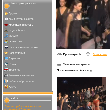
Категории раздела
Другое
Компьютерные игры
Красота и здоровье
Люди и блоги
Музыка
Общество
Путешествия и события
Развлечения
Просмотры
: 0
Shine show
Сериалы
Спорт
Описание материала
:
Транспорт
Показ коллекции Vera Wang.
Фильмы и анимация
Хобби и образование
Юмор
Сургут
Эвакуатор Сургут в каталоге
организаций Сургута