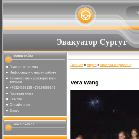
Эвакуатор Сургут
Меню сайта
Главная
»
Видео
»
Красота и здоровье
Главная страница
Информация о нашей работе
Технические характеристики
Vera Wang
техники
+79324393135 +79324069143
Гостевая книга
Ссылки
Онлайн игры
Видео
мы в скайпе