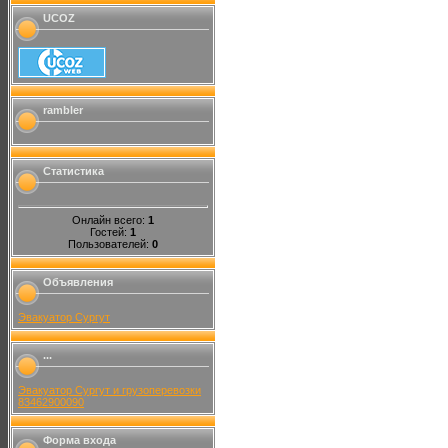
UCOZ
rambler
Статистика
Онлайн всего:
1
Гостей:
1
Пользователей:
0
Объявления
Эвакуатор Сургут
...
Эвакуатор Сургут и грузоперевозки
83462900090
Форма входа