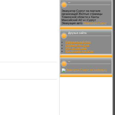
...
Эвакуатор Сургут на портале
организаций Желтые страницы
Тюменской области и Ханты
Мансийский АО и г.Сургут
Эвакуация авто
Эвакуатор Сургут
.
Друзья сайта
Официальный блог
Сообщество uCoz
FAQ по системе
Инструкции для uCoz
...