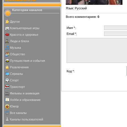
Язык
: Русский
Категории каналов
Всего комментариев
:
0
Другое
Имя *:
Компьютерные игры
Email *:
Красота и здоровье
Люди и блоги
Музыка
Общество
Путешествия и события
Развлечения
Код *:
Сериалы
Спорт
Транспорт
Фильмы и анимация
Хобби и образование
Юмор
Все каналы
Каналы пользователей