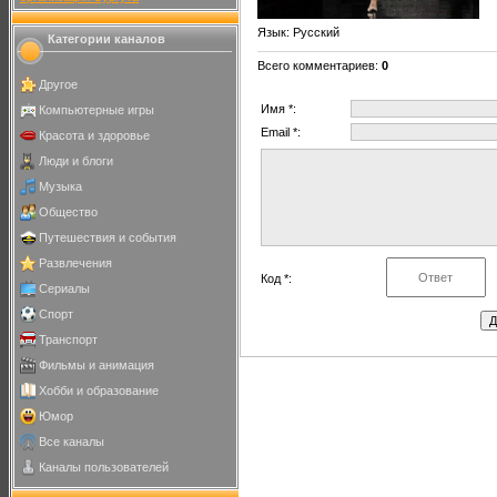
Язык
: Русский
Категории каналов
Всего комментариев
:
0
Другое
Имя *:
Компьютерные игры
Email *:
Красота и здоровье
Люди и блоги
Музыка
Общество
Путешествия и события
Развлечения
Код *:
Сериалы
Спорт
Транспорт
Фильмы и анимация
Хобби и образование
Юмор
Все каналы
Каналы пользователей