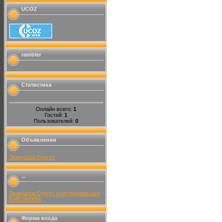
UCOZ
rambler
Статистика
Онлайн всего:
1
Гостей:
1
Пользователей:
0
Объявления
Эвакуатор Сургут
...
Эвакуатор Сургут и грузоперевозки
83462900090
Форма входа