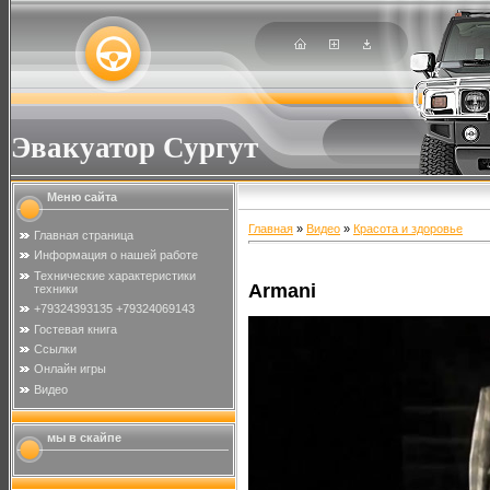
Эвакуатор Сургут
Меню сайта
Главная
»
Видео
»
Красота и здоровье
Главная страница
Информация о нашей работе
Технические характеристики
Armani
техники
+79324393135 +79324069143
Гостевая книга
Ссылки
Онлайн игры
Видео
мы в скайпе