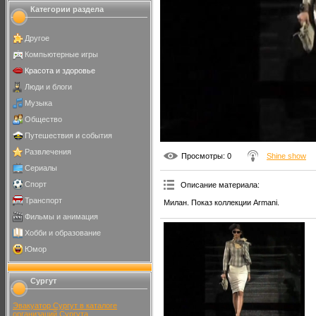
Категории раздела
Другое
Компьютерные игры
Красота и здоровье
Люди и блоги
Музыка
Общество
Путешествия и события
Развлечения
Просмотры
: 0
Shine show
Сериалы
Спорт
Описание материала
:
Транспорт
Милан. Показ коллекции Armani.
Фильмы и анимация
Хобби и образование
Юмор
Сургут
Эвакуатор Сургут в каталоге
организаций Сургута