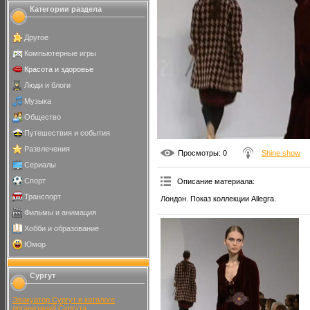
Категории раздела
Другое
Компьютерные игры
Красота и здоровье
Люди и блоги
Музыка
Общество
Путешествия и события
Развлечения
Просмотры
: 0
Shine show
Сериалы
Спорт
Описание материала
:
Транспорт
Лондон. Показ коллекции Allegra.
Фильмы и анимация
Хобби и образование
Юмор
Сургут
Эвакуатор Сургут в каталоге
организаций Сургута