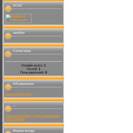
UCOZ
rambler
Статистика
Онлайн всего:
1
Гостей:
1
Пользователей:
0
Объявления
Эвакуатор Сургут
...
Эвакуатор Сургут и грузоперевозки
83462900090
Форма входа