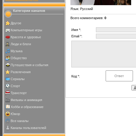
Язык
: Русский
Категории каналов
Всего комментариев
:
0
Другое
Имя *:
Компьютерные игры
Email *:
Красота и здоровье
Люди и блоги
Музыка
Общество
Путешествия и события
Развлечения
Код *:
Сериалы
Спорт
Транспорт
Фильмы и анимация
Хобби и образование
Юмор
Все каналы
Каналы пользователей