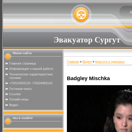
Эвакуатор Сургут
Меню сайта
Главная
»
Видео
»
Красота и здоровье
Главная страница
Информация о нашей работе
Технические характеристики
Badgley Mischka
техники
+79324393135 +79324069143
Гостевая книга
Ссылки
Онлайн игры
Видео
мы в скайпе