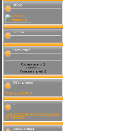
UCOZ
rambler
Статистика
Онлайн всего:
1
Гостей:
1
Пользователей:
0
Объявления
Эвакуатор Сургут
...
Эвакуатор Сургут и грузоперевозки
83462900090
Форма входа