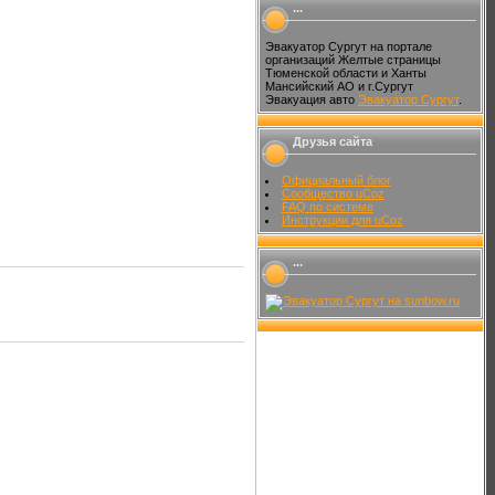
...
Эвакуатор Сургут на портале
организаций Желтые страницы
Тюменской области и Ханты
Мансийский АО и г.Сургут
Эвакуация авто
Эвакуатор Сургут
.
Друзья сайта
Официальный блог
Сообщество uCoz
FAQ по системе
Инструкции для uCoz
...