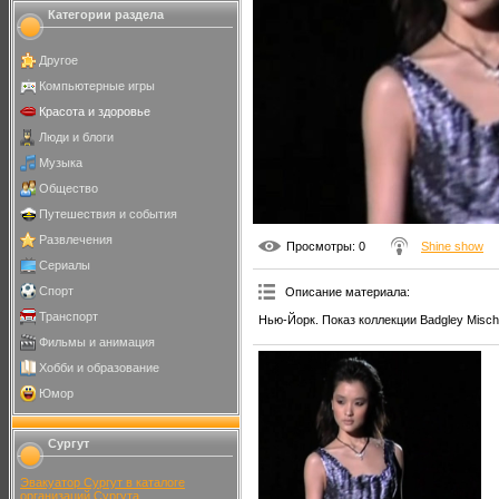
Категории раздела
Другое
Компьютерные игры
Красота и здоровье
Люди и блоги
Музыка
Общество
Путешествия и события
Развлечения
Просмотры
: 0
Shine show
Сериалы
Спорт
Описание материала
:
Транспорт
Нью-Йорк. Показ коллекции Badgley Misch
Фильмы и анимация
Хобби и образование
Юмор
Сургут
Эвакуатор Сургут в каталоге
организаций Сургута