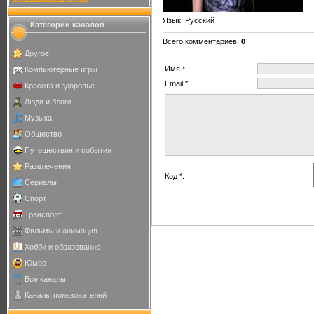
Язык
: Русский
Категории каналов
Всего комментариев
:
0
Другое
Имя *:
Компьютерные игры
Email *:
Красота и здоровье
Люди и блоги
Музыка
Общество
Путешествия и события
Развлечения
Код *:
Сериалы
Спорт
Транспорт
Фильмы и анимация
Хобби и образование
Юмор
Все каналы
Каналы пользователей