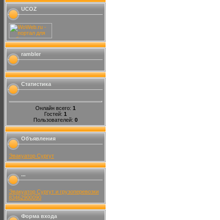
UCOZ
rambler
Статистика
Онлайн всего:
1
Гостей:
1
Пользователей:
0
Объявления
Эвакуатор Сургут
...
Эвакуатор Сургут и грузоперевозки
83462900090
Форма входа