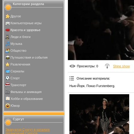
Категории раздела
Другое
Компьютерные игры
Красота и здоровье
Люди и блоги
Музыка
Общество
Путешествия и события
Развлечения
Просмотры
: 0
Shine show
Сериалы
Спорт
Описание материала
:
Транспорт
Нью-Йорк. Показ Furstenberg.
Фильмы и анимация
Хобби и образование
Юмор
Сургут
Эвакуатор Сургут в каталоге
организаций Сургута