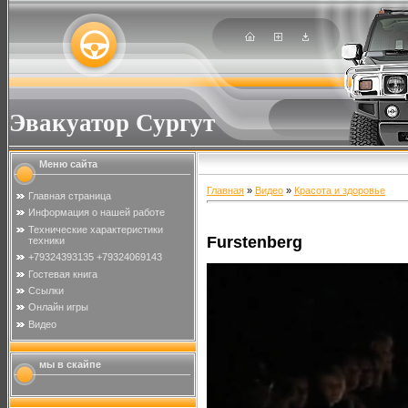
Эвакуатор Сургут
Меню сайта
Главная
»
Видео
»
Красота и здоровье
Главная страница
Информация о нашей работе
Технические характеристики
Furstenberg
техники
+79324393135 +79324069143
Гостевая книга
Ссылки
Онлайн игры
Видео
мы в скайпе