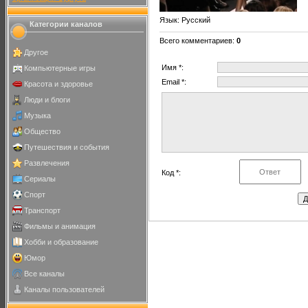
Язык
: Русский
Категории каналов
Всего комментариев
:
0
Другое
Имя *:
Компьютерные игры
Email *:
Красота и здоровье
Люди и блоги
Музыка
Общество
Путешествия и события
Развлечения
Код *:
Сериалы
Спорт
Транспорт
Фильмы и анимация
Хобби и образование
Юмор
Все каналы
Каналы пользователей