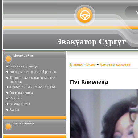
Эвакуатор Сургут
Меню сайта
Главная
»
Видео
»
Красота и здоровье
Главная страница
Информация о нашей работе
Технические характеристики
Пэт Кливленд
техники
+79324393135 +79324069143
Гостевая книга
Ссылки
Онлайн игры
Видео
мы в скайпе