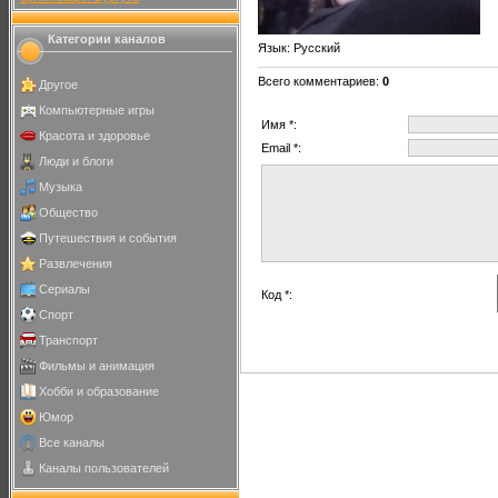
Категории каналов
Язык
: Русский
Всего комментариев
:
0
Другое
Компьютерные игры
Имя *:
Красота и здоровье
Email *:
Люди и блоги
Музыка
Общество
Путешествия и события
Развлечения
Сериалы
Код *:
Спорт
Транспорт
Фильмы и анимация
Хобби и образование
Юмор
Все каналы
Каналы пользователей