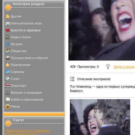
Категории раздела
Другое
Компьютерные игры
Красота и здоровье
Люди и блоги
Музыка
Общество
Путешествия и события
Развлечения
Просмотры
: 0
Мода в лицах
Сериалы
Спорт
Описание материала
:
Транспорт
Пэт Кливленд — одна из первых супермод
Барроуз.
Фильмы и анимация
Хобби и образование
Юмор
Сургут
Эвакуатор Сургут в каталоге
организаций Сургута