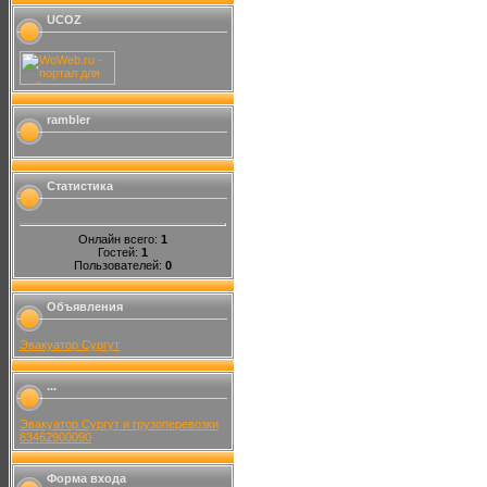
UCOZ
rambler
Статистика
Онлайн всего:
1
Гостей:
1
Пользователей:
0
Объявления
Эвакуатор Сургут
...
Эвакуатор Сургут и грузоперевозки
83462900090
Форма входа