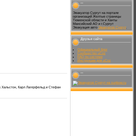
...
Эвакуатор Сургут на портале
организаций Желтые страницы
Тюменской области и Ханты
Мансийский АО и г.Сургут
Эвакуация авто
Эвакуатор Сургут
.
Друзья сайта
Официальный блог
Сообщество uCoz
FAQ по системе
Инструкции для uCoz
...
к Хальстон, Карл Лагерфельд и Стефан