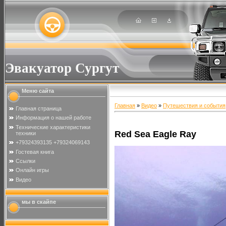
Эвакуатор Сургут
Меню сайта
Главная
»
Видео
»
Путешествия и события
Главная страница
Информация о нашей работе
Технические характеристики
Red Sea Eagle Ray
техники
+79324393135 +79324069143
Гостевая книга
Ссылки
Онлайн игры
Видео
мы в скайпе