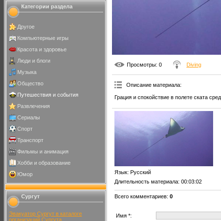
Категории раздела
Другое
Компьютерные игры
Красота и здоровье
Люди и блоги
Просмотры
: 0
Diving
Музыка
Общество
Описание материала
:
Путешествия и события
Грация и спокойствие в полете ската сред
Развлечения
Сериалы
Спорт
Транспорт
Фильмы и анимация
Хобби и образование
Язык
: Русский
Юмор
Длительность материала
: 00:03:02
Сургут
Всего комментариев
:
0
Эвакуатор Сургут в каталоге
Имя *:
организаций Сургута