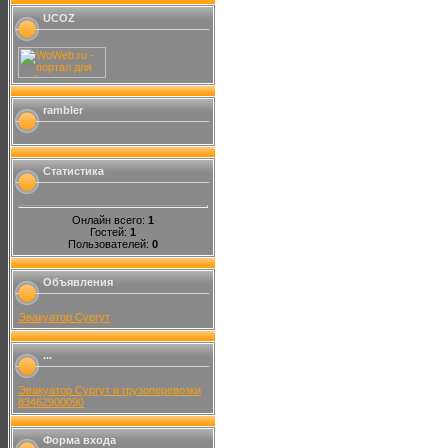
UCOZ
rambler
Статистика
Онлайн всего:
1
Гостей:
1
Пользователей:
0
Объявления
Эвакуатор Сургут
...
Эвакуатор Сургут и грузоперевозки
83462900090
Форма входа