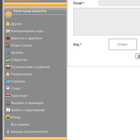
Email *:
Категории каналов
Другое
Компьютерные игры
Красота и здоровье
Код *:
Люди и блоги
Музыка
Общество
Путешествия и события
Развлечения
Сериалы
Спорт
Транспорт
Фильмы и анимация
Хобби и образование
Юмор
Все каналы
Каналы пользователей