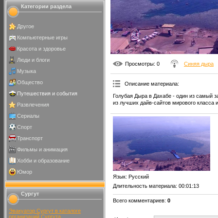
Категории раздела
Другое
Компьютерные игры
Красота и здоровье
Люди и блоги
Просмотры
: 0
Синяя дыра
Музыка
Общество
Описание материала
:
Путешествия и события
Голубая Дыра в Дахабе - один из самый 
из лучших дайв-сайтов мирового класса 
Развлечения
Сериалы
Спорт
Транспорт
Фильмы и анимация
Хобби и образование
Юмор
Язык
: Русский
Длительность материала
: 00:01:13
Сургут
Всего комментариев
:
0
Эвакуатор Сургут в каталоге
организаций Сургута