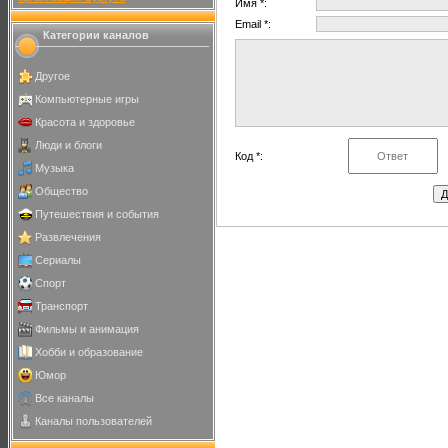
Имя *:
Email *:
Категории каналов
Другое
Компьютерные игры
Красота и здоровье
Люди и блоги
Код *:
Музыка
Общество
Путешествия и события
Развлечения
Сериалы
Спорт
Транспорт
Фильмы и анимация
Хобби и образование
Юмор
Все каналы
Каналы пользователей