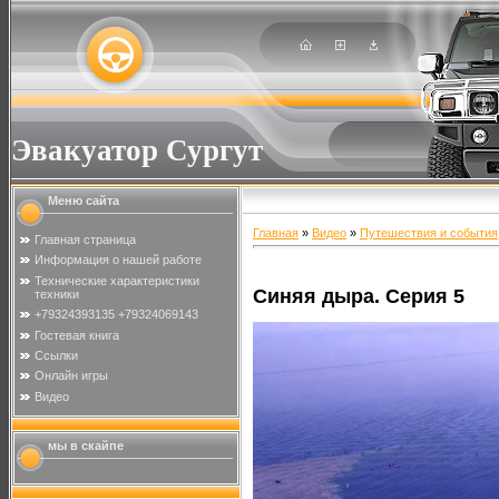
Эвакуатор Сургут
Меню сайта
Главная
»
Видео
»
Путешествия и события
Главная страница
Информация о нашей работе
Технические характеристики
Синяя дыра. Серия 5
техники
+79324393135 +79324069143
Гостевая книга
Ссылки
Онлайн игры
Видео
мы в скайпе