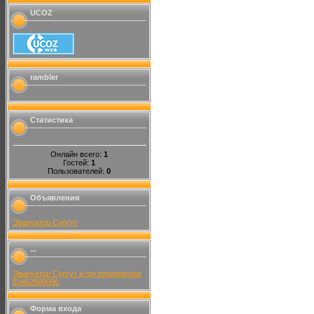
UCOZ
rambler
Статистика
Онлайн всего:
1
Гостей:
1
Пользователей:
0
Объявления
Эвакуатор Сургут
...
Эвакуатор Сургут и грузоперевозки
83462900090
Форма входа