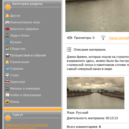
Категории раздела
Другое
Компьютерные игры
Красота и здоровье
Люди и блоги
Просмотры
: 0
Наша геогра
Музыка
Общество
Описание материала
:
Путешествия и события
Длина бревен, которые пошли на строител
взорванного здесь, можно было бы пост
Развлечения
сталинской эпохи и памятником сотням т
Сериалы
самый северный канал в мире.
Спорт
Транспорт
Фильмы и анимация
Хобби и образование
Юмор
Язык
: Русский
Сургут
Длительность материала
: 00:13:13
Эвакуатор Сургут в каталоге
Всего комментариев
:
0
организаций Сургута