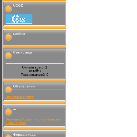
UCOZ
rambler
Статистика
Онлайн всего:
1
Гостей:
1
Пользователей:
0
Объявления
Эвакуатор Сургут
...
Эвакуатор Сургут и грузоперевозки
83462900090
Форма входа