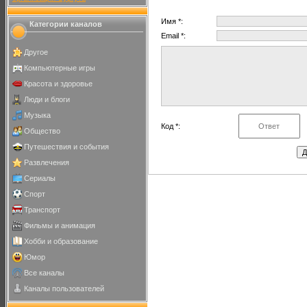
Имя *:
Категории каналов
Email *:
Другое
Компьютерные игры
Красота и здоровье
Люди и блоги
Музыка
Код *:
Общество
Путешествия и события
Развлечения
Сериалы
Спорт
Транспорт
Фильмы и анимация
Хобби и образование
Юмор
Все каналы
Каналы пользователей