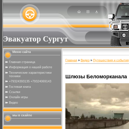
Эвакуатор Сургут
Меню сайта
Главная
»
Видео
»
Путешествия и события
Главная страница
Информация о нашей работе
Технические характеристики
Шлюзы Беломорканала
техники
+79324393135 +79324069143
Гостевая книга
Ссылки
Онлайн игры
Видео
мы в скайпе