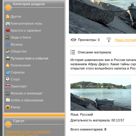
Категории раздела
Другое
Компьютерные игры
Красота и здоровье
Люди и блоги
Просмотры
: 0
Наша геогра
Музыка
Общество
Описание материала
:
Путешествия и события
История шампанских вин в России начала
названием Абрау-Дюрсо. Какие тайны скр
Развлечения
открытия этого волшебного напитка в Рос
Сериалы
Спорт
Транспорт
Фильмы и анимация
Хобби и образование
Юмор
Язык
: Русский
Длительность материала
: 00:13:57
Сургут
Всего комментариев
:
0
Эвакуатор Сургут в каталоге
организаций Сургута