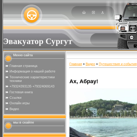
Эвакуатор Сургут
Меню сайта
Главная
»
Видео
»
Путешествия и события
Главная страница
Информация о нашей работе
Технические характеристики
Ах, Абрау!
техники
+79324393135 +79324069143
Гостевая книга
Ссылки
Онлайн игры
Видео
мы в скайпе