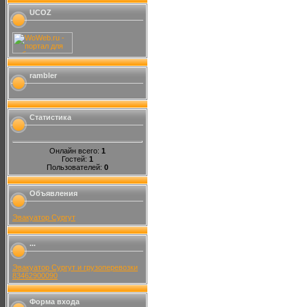
UCOZ
rambler
Статистика
Онлайн всего:
1
Гостей:
1
Пользователей:
0
Объявления
Эвакуатор Сургут
...
Эвакуатор Сургут и грузоперевозки
83462900090
Форма входа