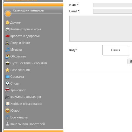
Имя *:
Категории каналов
Email *:
Другое
Компьютерные игры
Красота и здоровье
Люди и блоги
Музыка
Код *:
Общество
Путешествия и события
Развлечения
Сериалы
Спорт
Транспорт
Фильмы и анимация
Хобби и образование
Юмор
Все каналы
Каналы пользователей