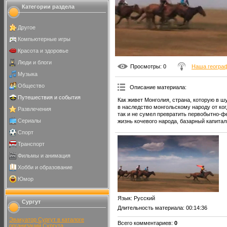
Категории раздела
Другое
Компьютерные игры
Красота и здоровье
Люди и блоги
Просмотры
: 0
Наша геогра
Музыка
Общество
Описание материала
:
Путешествия и события
Как живет Монголия, страна, которую в ш
в наследство монгольскому народу от ко
Развлечения
так и не сумел превратить первобытно-
Сериалы
жизнь кочевого народа, базарный капитал
Спорт
Транспорт
Фильмы и анимация
Хобби и образование
Юмор
Язык
: Русский
Сургут
Длительность материала
: 00:14:36
Эвакуатор Сургут в каталоге
Всего комментариев
:
0
организаций Сургута