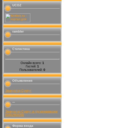
UCOZ
rambler
Статистика
Онлайн всего:
1
Гостей:
1
Пользователей:
0
Объявления
Эвакуатор Сургут
...
Эвакуатор Сургут и грузоперевозки
83462900090
Форма входа