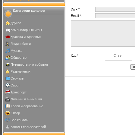
Имя *:
Категории каналов
Email *:
Другое
Компьютерные игры
Красота и здоровье
Люди и блоги
Музыка
Код *:
Общество
Путешествия и события
Развлечения
Сериалы
Спорт
Транспорт
Фильмы и анимация
Хобби и образование
Юмор
Все каналы
Каналы пользователей