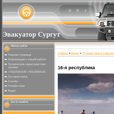
Эвакуатор Сургут
Меню сайта
Главная
»
Видео
»
Путешествия и события
Главная страница
Информация о нашей работе
Технические характеристики
16-я республика
техники
+79324393135 +79324069143
Гостевая книга
Ссылки
Онлайн игры
Видео
мы в скайпе