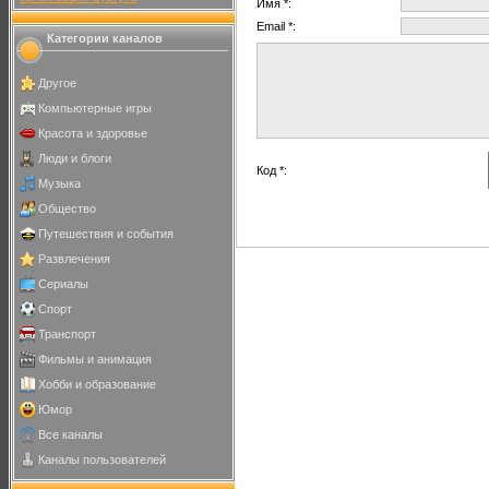
Имя *:
Email *:
Категории каналов
Другое
Компьютерные игры
Красота и здоровье
Люди и блоги
Код *:
Музыка
Общество
Путешествия и события
Развлечения
Сериалы
Спорт
Транспорт
Фильмы и анимация
Хобби и образование
Юмор
Все каналы
Каналы пользователей