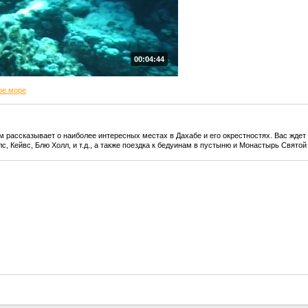
00:04:44
ое море
 рассказывает о наиболее интересных местах в Дахабе и его окрестностях. Вас жде
с, Кейвс, Блю Холл, и т.д., а также поездка к бедуинам в пустыню и Монастырь Святой