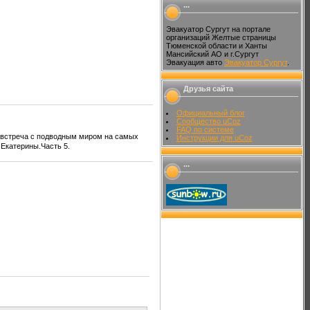
...
Эвакуатор Сургут на портале
организаций Желтые страницы
Тюменской области и Ханты
Мансийский АО и г.Сургут
Эвакуация авто
Эвакуатор Сургут
.
Друзья сайта
Официальный блог
Сообщество uCoz
FAQ по системе
т встреча с подводным миром на самых
Инструкции для uCoz
 Екатерины.Часть 5.
...