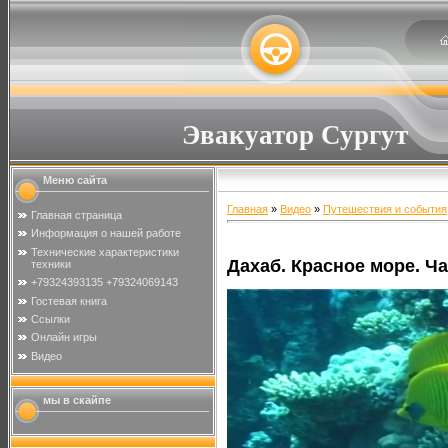
Эвакуатор Сургут
Меню сайта
Главная
»
Видео
»
Путешествия и события
Главная страница
Информация о нашей работе
Технические характеристики
Дахаб. Красное море. Ча
техники
+79324393135 +79324069143
Гостевая книга
Ссылки
Онлайн игры
Видео
мы в скайпе