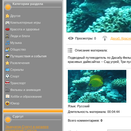
Категории раздела
Другое
Компьютерные игры
Красота и здоровье
Люди и блоги
Просмотры
: 0
Дахаб. Красн
Музыка
Общество
Описание материала
:
Путешествия и события
Подводный путеводитель по Дахабу.Фильм
красивых дайвсайтах – Сад угрей, Три пул
Развлечения
Сериалы
Спорт
Транспорт
Фильмы и анимация
Хобби и образование
Юмор
Язык
: Русский
Длительность материала
: 00:04:44
Сургут
Всего комментариев
:
0
Эвакуатор Сургут в каталоге
организаций Сургута