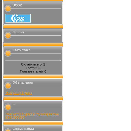
UCOZ
rambler
Статистика
Онлайн всего:
1
Гостей:
1
Пользователей:
0
Объявления
Эвакуатор Сургут
...
Эвакуатор Сургут и грузоперевозки
83462900090
Форма входа