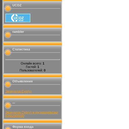
UCOZ
rambler
Статистика
Онлайн всего:
1
Гостей:
1
Пользователей:
0
Объявления
Эвакуатор Сургут
...
Эвакуатор Сургут и грузоперевозки
83462900090
Форма входа