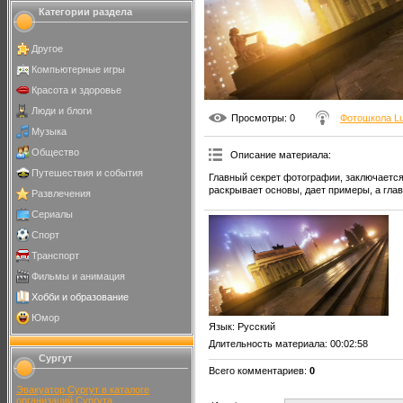
Категории раздела
Другое
Компьютерные игры
Красота и здоровье
Люди и блоги
Просмотры
: 0
Фотошкола L
Музыка
Общество
Описание материала
:
Путешествия и события
Главный секрет фотографии, заключаетс
раскрывает основы, дает примеры, а гла
Развлечения
Сериалы
Спорт
Транспорт
Фильмы и анимация
Хобби и образование
Юмор
Язык
: Русский
Длительность материала
: 00:02:58
Сургут
Всего комментариев
:
0
Эвакуатор Сургут в каталоге
организаций Сургута