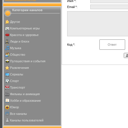
Имя *:
Email *:
Категории каналов
Другое
Компьютерные игры
Красота и здоровье
Люди и блоги
Код *:
Музыка
Общество
Путешествия и события
Развлечения
Сериалы
Спорт
Транспорт
Фильмы и анимация
Хобби и образование
Юмор
Все каналы
Каналы пользователей