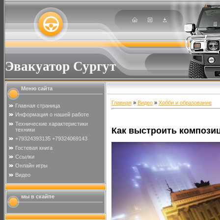
Эвакуатор Сургут
Меню сайта
Главная
»
Видео
»
Хобби и образование
Главная страница
Информация о нашей работе
Технические характеристики
Как выстроить компози
техники
+79324393135 +79324069143
Гостевая книга
Ссылки
Онлайн игры
Видео
мы в скайпе