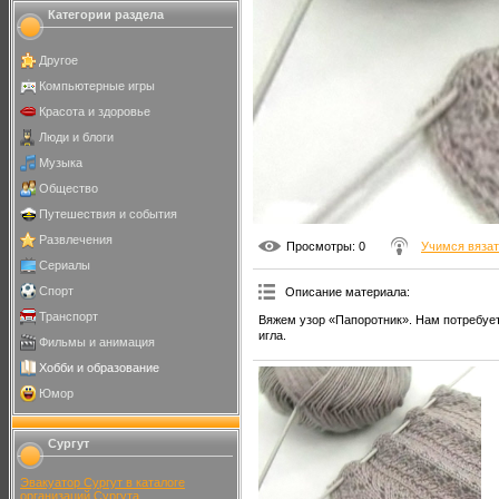
Категории раздела
Другое
Компьютерные игры
Красота и здоровье
Люди и блоги
Музыка
Общество
Путешествия и события
Развлечения
Просмотры
: 0
Учимся вяза
Сериалы
Спорт
Описание материала
:
Транспорт
Вяжем узор «Папоротник». Нам потребует
игла.
Фильмы и анимация
Хобби и образование
Юмор
Сургут
Эвакуатор Сургут в каталоге
организаций Сургута