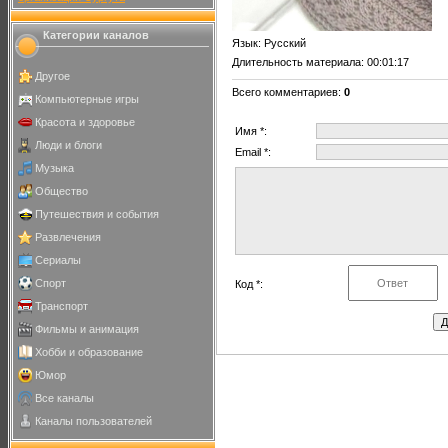
Категории каналов
Язык
: Русский
Длительность материала
: 00:01:17
Другое
Всего комментариев
:
0
Компьютерные игры
Красота и здоровье
Имя *:
Люди и блоги
Email *:
Музыка
Общество
Путешествия и события
Развлечения
Сериалы
Спорт
Код *:
Транспорт
Фильмы и анимация
Хобби и образование
Юмор
Все каналы
Каналы пользователей