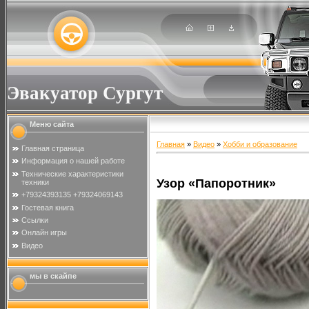
Эвакуатор Сургут
Меню сайта
Главная
»
Видео
»
Хобби и образование
Главная страница
Информация о нашей работе
Технические характеристики
Узор «Папоротник»
техники
+79324393135 +79324069143
Гостевая книга
Ссылки
Онлайн игры
Видео
мы в скайпе