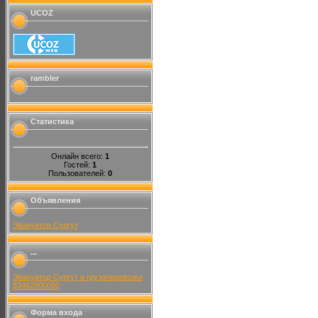
UCOZ
rambler
Статистика
Онлайн всего:
1
Гостей:
1
Пользователей:
0
Объявления
Эвакуатор Сургут
...
Эвакуатор Сургут и грузоперевозки
83462900090
Форма входа