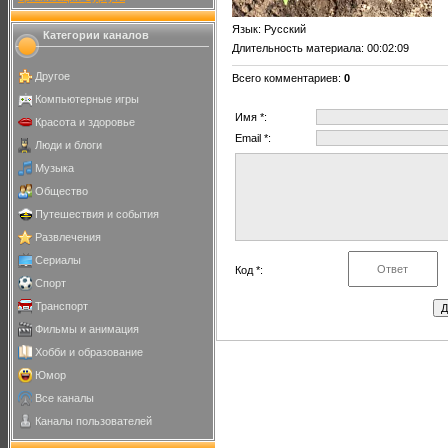
Язык
: Русский
Категории каналов
Длительность материала
: 00:02:09
Другое
Всего комментариев
:
0
Компьютерные игры
Имя *:
Красота и здоровье
Email *:
Люди и блоги
Музыка
Общество
Путешествия и события
Развлечения
Сериалы
Код *:
Спорт
Транспорт
Фильмы и анимация
Хобби и образование
Юмор
Все каналы
Каналы пользователей