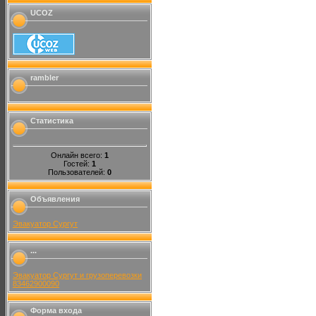
UCOZ
rambler
Статистика
Онлайн всего:
1
Гостей:
1
Пользователей:
0
Объявления
Эвакуатор Сургут
...
Эвакуатор Сургут и грузоперевозки
83462900090
Форма входа