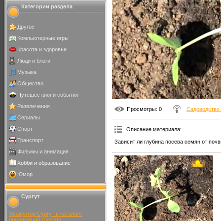
Категории раздела
Другое
Компьютерные игры
Красота и здоровье
Люди и блоги
Музыка
Общество
Путешествия и события
Развлечения
Просмотры
: 0
Садоводство.
Сериалы
Спорт
Описание материала
:
Транспорт
Зависит ли глубина посева семян от поч
Фильмы и анимация
Хобби и образование
Юмор
Сургут
Эвакуатор Сургут в каталоге
организаций Сургута