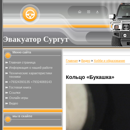
Эвакуатор Сургут
Меню сайта
Главная
»
Видео
»
Хобби и образование
Главная страница
Информация о нашей работе
Технические характеристики
Кольцо «Букашка»
техники
+79324393135 +79324069143
Гостевая книга
Ссылки
Онлайн игры
Видео
мы в скайпе