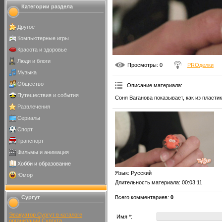
Категории раздела
Другое
Компьютерные игры
Красота и здоровье
Люди и блоги
Просмотры
: 0
PROделки
Музыка
Общество
Описание материала
:
Путешествия и события
Соня Ваганова показывает, как из пласти
Развлечения
Сериалы
Спорт
Транспорт
Фильмы и анимация
Хобби и образование
Язык
: Русский
Юмор
Длительность материала
: 00:03:11
Сургут
Всего комментариев
:
0
Эвакуатор Сургут в каталоге
Имя *:
организаций Сургута