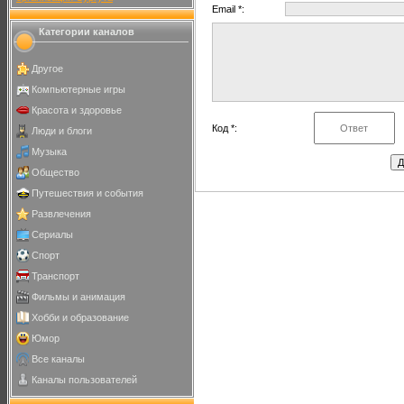
Email *:
Категории каналов
Другое
Компьютерные игры
Красота и здоровье
Код *:
Люди и блоги
Музыка
Общество
Путешествия и события
Развлечения
Сериалы
Спорт
Транспорт
Фильмы и анимация
Хобби и образование
Юмор
Все каналы
Каналы пользователей