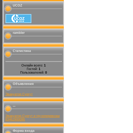
UCOZ
rambler
Статистика
Онлайн всего:
1
Гостей:
1
Пользователей:
0
Объявления
Эвакуатор Сургут
...
Эвакуатор Сургут и грузоперевозки
83462900090
Форма входа