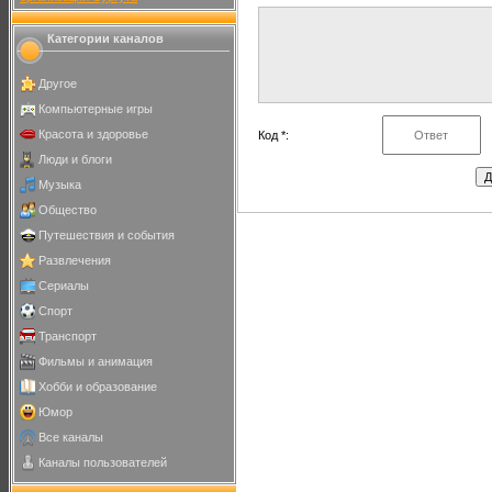
Категории каналов
Другое
Компьютерные игры
Красота и здоровье
Код *:
Люди и блоги
Музыка
Общество
Путешествия и события
Развлечения
Сериалы
Спорт
Транспорт
Фильмы и анимация
Хобби и образование
Юмор
Все каналы
Каналы пользователей