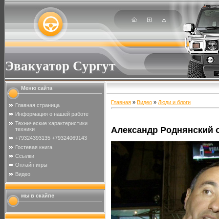
Эвакуатор Сургут
Меню сайта
Главная
»
Видео
»
Люди и блоги
Главная страница
Информация о нашей работе
Технические характеристики
Александр Роднянский 
техники
+79324393135 +79324069143
Гостевая книга
Ссылки
Онлайн игры
Видео
мы в скайпе