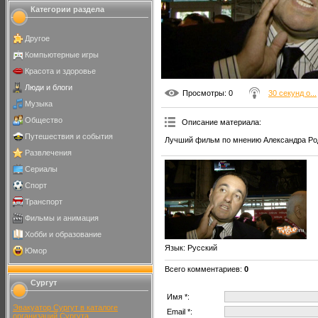
Категории раздела
Другое
Компьютерные игры
Красота и здоровье
Люди и блоги
Просмотры
: 0
30 секунд о...
Музыка
Общество
Описание материала
:
Путешествия и события
Лучший фильм по мнению Александра Ро
Развлечения
Сериалы
Спорт
Транспорт
Фильмы и анимация
Хобби и образование
Язык
: Русский
Юмор
Всего комментариев
:
0
Сургут
Имя *:
Эвакуатор Сургут в каталоге
Email *:
организаций Сургута