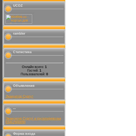
UCOZ
rambler
Статистика
Онлайн всего:
1
Гостей:
1
Пользователей:
0
Объявления
Эвакуатор Сургут
...
Эвакуатор Сургут и грузоперевозки
83462900090
Форма входа