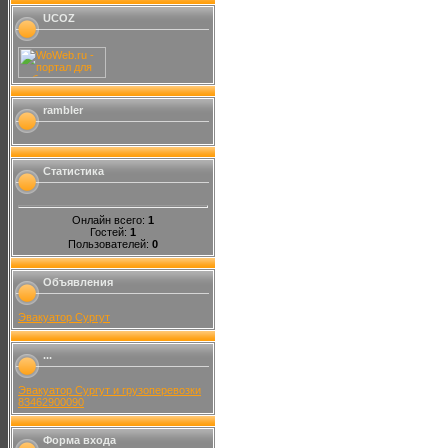
UCOZ
rambler
Статистика
Онлайн всего:
1
Гостей:
1
Пользователей:
0
Объявления
Эвакуатор Сургут
...
Эвакуатор Сургут и грузоперевозки
83462900090
Форма входа