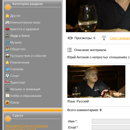
Категории раздела
Другое
Компьютерные игры
Красота и здоровье
Люди и блоги
Просмотры
: 0
Свои тарака
Музыка
Общество
Описание материала
:
Путешествия и события
Юрий Антонов о непростых отношениях с
Развлечения
Сериалы
Спорт
Транспорт
Фильмы и анимация
Хобби и образование
Язык
: Русский
Юмор
Всего комментариев
:
0
Сургут
Имя *:
Эвакуатор Сургут в каталоге
Email *:
организаций Сургута