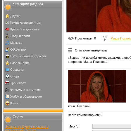
Категории раздела
Другое
Компьютерные игры
Красота и здоровье
Люди и блоги
Просмотры
: 0
Маша Поляко
Музыка
Общество
Описание материала
:
Путешествия и события
«Бывает ли дружба между людьми, а ос
вопросом Маша Полякова.
Развлечения
Сериалы
Спорт
Транспорт
Фильмы и анимация
Хобби и образование
Юмор
Язык
: Русский
Всего комментариев
:
0
Сургут
Имя *:
Эвакуатор Сургут в каталоге
организаций Сургута