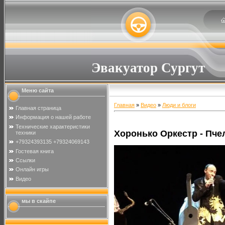
Эвакуатор Сургут
Меню сайта
Главная
»
Видео
»
Люди и блоги
Главная страница
Информация о нашей работе
Технические характеристики
Хоронько Оркестр - Пче
техники
+79324393135 +79324069143
Гостевая книга
Ссылки
Онлайн игры
Видео
мы в скайпе