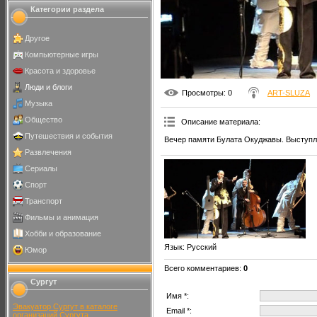
Категории раздела
Другое
Компьютерные игры
Красота и здоровье
Люди и блоги
Просмотры
: 0
ART-SLUZA
Музыка
Общество
Описание материала
:
Путешествия и события
Вечер памяти Булата Окуджавы. Выступл
Развлечения
Сериалы
Спорт
Транспорт
Фильмы и анимация
Хобби и образование
Язык
: Русский
Юмор
Всего комментариев
:
0
Сургут
Имя *:
Эвакуатор Сургут в каталоге
Email *:
организаций Сургута