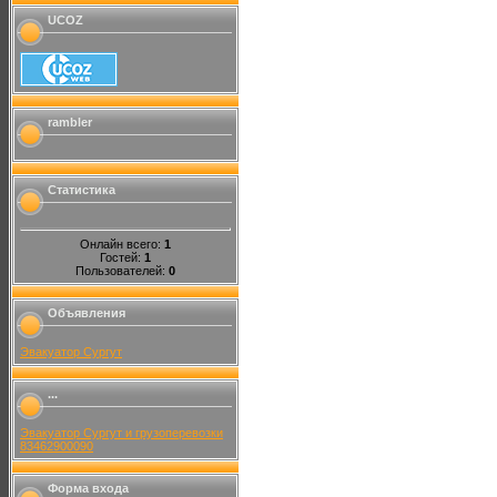
UCOZ
rambler
Статистика
Онлайн всего:
1
Гостей:
1
Пользователей:
0
Объявления
Эвакуатор Сургут
...
Эвакуатор Сургут и грузоперевозки
83462900090
Форма входа