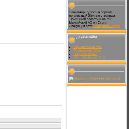
...
Эвакуатор Сургут на портале
организаций Желтые страницы
Тюменской области и Ханты
Мансийский АО и г.Сургут
Эвакуация авто
Эвакуатор Сургут
.
Друзья сайта
Официальный блог
Сообщество uCoz
FAQ по системе
Инструкции для uCoz
...