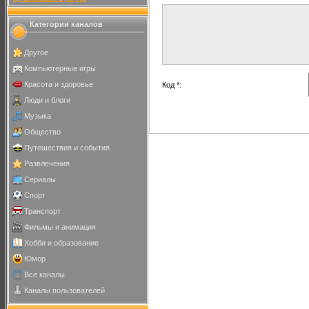
Категории каналов
Другое
Компьютерные игры
Красота и здоровье
Код *:
Люди и блоги
Музыка
Общество
Путешествия и события
Развлечения
Сериалы
Спорт
Транспорт
Фильмы и анимация
Хобби и образование
Юмор
Все каналы
Каналы пользователей