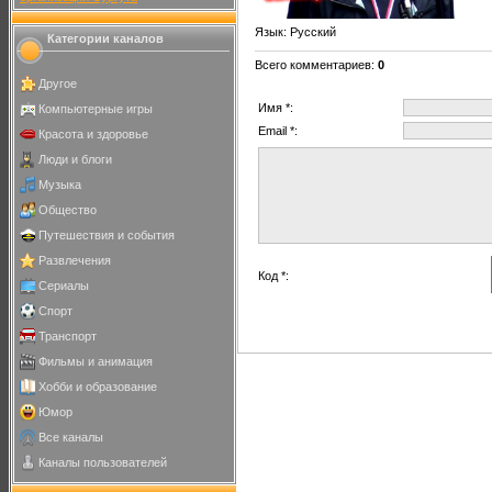
Язык
: Русский
Категории каналов
Всего комментариев
:
0
Другое
Имя *:
Компьютерные игры
Email *:
Красота и здоровье
Люди и блоги
Музыка
Общество
Путешествия и события
Развлечения
Код *:
Сериалы
Спорт
Транспорт
Фильмы и анимация
Хобби и образование
Юмор
Все каналы
Каналы пользователей