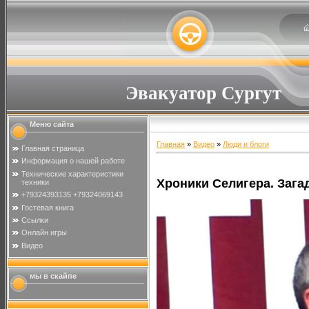
Эвакуатор Сургут
Меню сайта
Главная
»
Видео
»
Люди и блоги
Главная страница
Информация о нашей работе
Технические характеристики
Хроники Селигера. Зага
техники
+79324393135 +79324069143
Гостевая книга
Ссылки
Онлайн игры
Видео
мы в скайпе