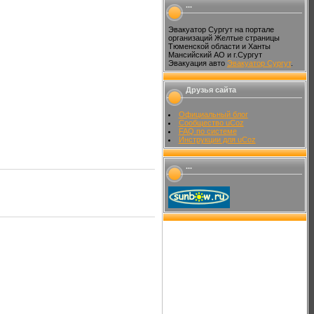
...
Эвакуатор Сургут на портале
организаций Желтые страницы
Тюменской области и Ханты
Мансийский АО и г.Сургут
Эвакуация авто
Эвакуатор Сургут
.
Друзья сайта
Официальный блог
Сообщество uCoz
FAQ по системе
Инструкции для uCoz
...