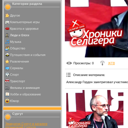
Категории раздела
Другое
Компьютерные игры
Красота и здоровье
Люди и блоги
Музыка
Общество
Путешествия и события
Развлечения
Просмотры
: 0
ЖТВ
Сериалы
Спорт
Описание материала
:
Транспорт
Александр Гордон заинтриговал участник
Фильмы и анимация
Хобби и образование
Юмор
Сургут
Эвакуатор Сургут в каталоге
организаций Сургута