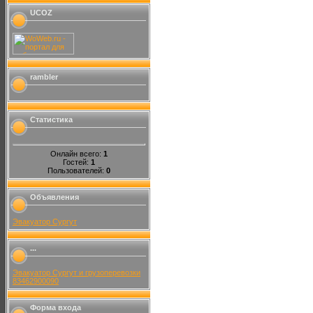
UCOZ
rambler
Статистика
Онлайн всего:
1
Гостей:
1
Пользователей:
0
Объявления
Эвакуатор Сургут
...
Эвакуатор Сургут и грузоперевозки
83462900090
Форма входа