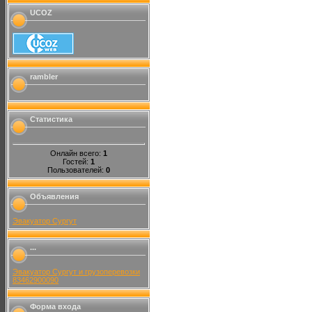
UCOZ
rambler
Статистика
Онлайн всего:
1
Гостей:
1
Пользователей:
0
Объявления
Эвакуатор Сургут
...
Эвакуатор Сургут и грузоперевозки
83462900090
Форма входа