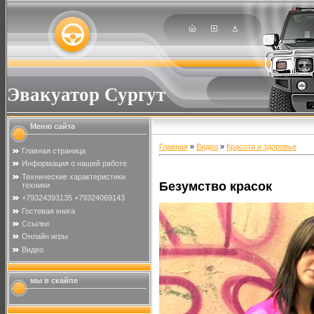
Эвакуатор Сургут
Меню сайта
Главная
»
Видео
»
Красота и здоровье
Главная страница
Информация о нашей работе
Технические характеристики
Безумство красок
техники
+79324393135 +79324069143
Гостевая книга
Ссылки
Онлайн игры
Видео
мы в скайпе