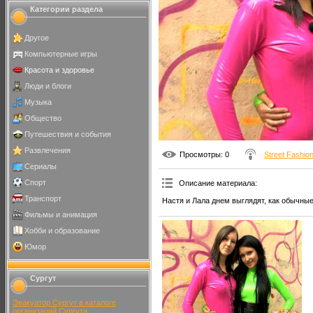
Категории раздела
Другое
Компьютерные игры
Красота и здоровье
Люди и блоги
Музыка
Общество
Путешествия и события
Развлечения
Просмотры
: 0
Street Fashio
Сериалы
Спорт
Описание материала
:
Транспорт
Настя и Лала днем выглядят, как обычны
Фильмы и анимация
Хобби и образование
Юмор
Сургут
Эвакуатор Сургут в каталоге
организаций Сургута