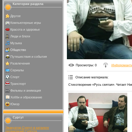
Категории раздела
Другое
Компьютерные игры
Красота и здоровье
Люди и блоги
Музыка
Общество
Путешествия и события
Развлечения
Просмотры
: 0
Инфоромант
Сериалы
Спорт
Описание материала
:
Транспорт
Стихотворение «Русь святая». Читает Ни
Фильмы и анимация
Хобби и образование
Юмор
Сургут
Эвакуатор Сургут в каталоге
организаций Сургута