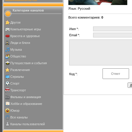
Язык
: Русский
Категории каналов
Всего комментариев
:
0
Другое
Имя *:
Компьютерные игры
Email *:
Красота и здоровье
Люди и блоги
Музыка
Общество
Путешествия и события
Развлечения
Код *:
Сериалы
Спорт
Транспорт
Фильмы и анимация
Хобби и образование
Юмор
Все каналы
Каналы пользователей