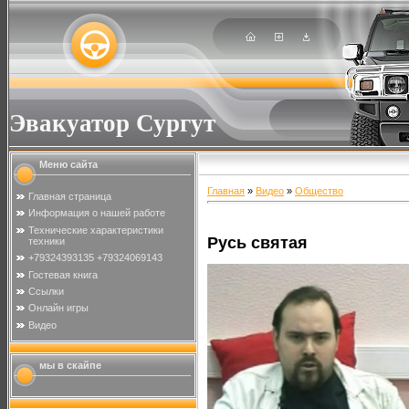
Эвакуатор Сургут
Меню сайта
Главная
»
Видео
»
Общество
Главная страница
Информация о нашей работе
Технические характеристики
Русь святая
техники
+79324393135 +79324069143
Гостевая книга
Ссылки
Онлайн игры
Видео
мы в скайпе