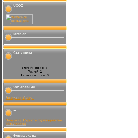
UCOZ
rambler
Статистика
Онлайн всего:
1
Гостей:
1
Пользователей:
0
Объявления
Эвакуатор Сургут
...
Эвакуатор Сургут и грузоперевозки
83462900090
Форма входа